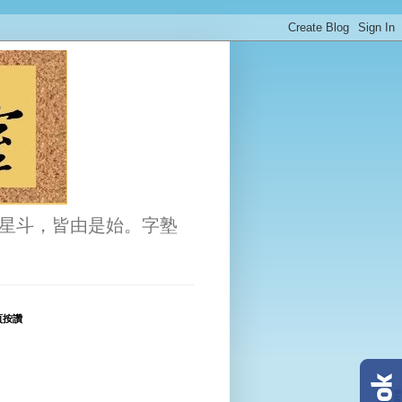
星斗，皆由是始。字塾
頁按讚