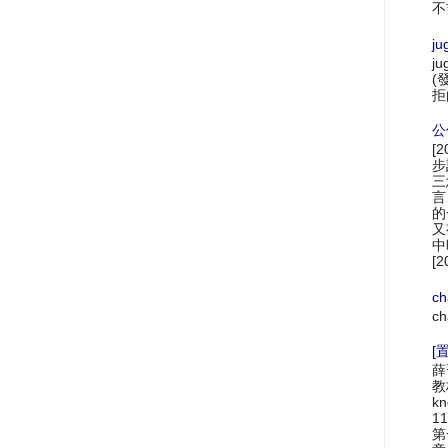
不
ju
ju
(
拒
公
[
步
三
言
的
又
中
[2
ch
ch
[置
薛
教材
k
1
第