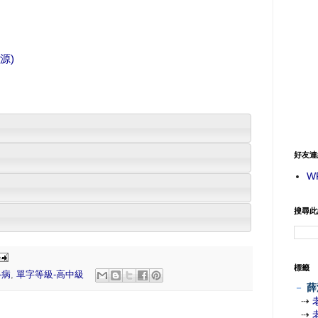
源)
好友連
W
搜尋此
標籤
-病
,
單字等級-高中級
－
薛
⇢
⇢