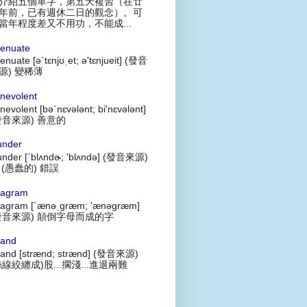
介紹五個單字，第五天複習（在廿
年前，已有週休二日的觀念）。可
當年程度差又不用功，不能成...
tenuate
tenuate [ə`tɛnjʊˌet; ə'tɛnjueit] (發音
源) 變稀薄
nevolent
nevolent [bə`nɛvələnt; bi'nɛvələnt]
發音來源) 善意的
under
under [`blʌndɚ; 'blʌndə] (發音來源)
 (愚蠢的) 錯誤
agram
agram [`ænəˌgræm; 'ænəgræm]
發音來源) 顛倒字母而成的字
rand
rand [strænd; strænd] (發音來源)
絲線絞纏成)股...擱淺...進退兩難