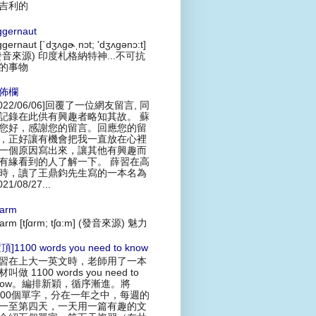
吉利的
ggernaut
ggernaut [`dʒʌgɚˌnɔt; 'dʒʌgənɔ:t]
發音來源) 印度札格納特神...不可抗
的事物
佈欄
2022/06/06]回覆了一位網友留言, 同
記錄在此供有興趣者略知其故。 蘇
您好，感謝您的留言。回應您的留
，正好讓有機會把我一直放在心裡
一個原因寫出來，讓其他有興趣而
有緣看到的人了解一下。 薛習在高
時，讀了王鼎鈞先生寫的一本名為
021/08/27...
arm
arm [tʃɑrm; tʃɑ:m] (發音來源) 魅力
頂]1100 words you need to know
習在上大一英文時，老師用了一本
叫做 1100 words you need to
now。編排新穎，循序漸進。將
100個單字，分在一年之中，每週的
一至第四天，一天用一篇有趣的文