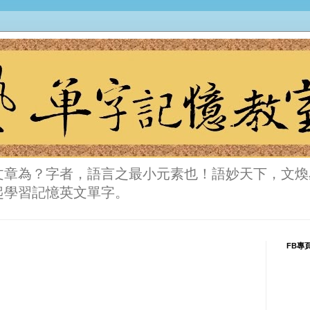
文章為？字者，語言之最小元素也！語妙天下，文煥
起學習記憶英文單字。
FB專