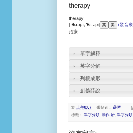
therapy
therapy
[`θɛrəpɪ; 'θɛrəpi]
(發音來
治療
單字解釋
英字分解
列根成形
創義薛說
於
上午8:07
張貼者：
薛習
標籤：
單字分類- 動作-治
,
單字分類