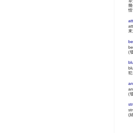
章
幾
惜
at
at
來
be
be
(
bl
bl
犯
an
an
(
st
st
(