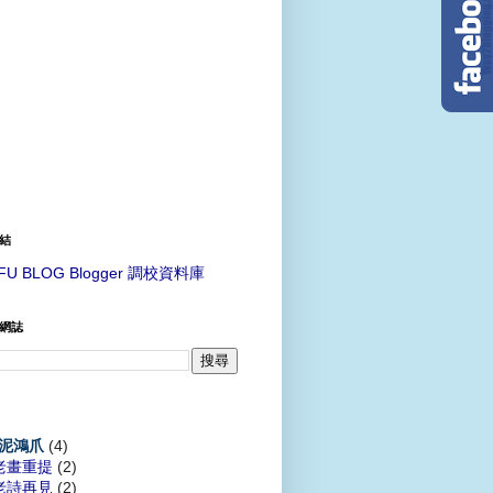
結
FU BLOG Blogger 調校資料庫
網誌
(4)
泥鴻爪
老畫重提
(2)
老詩再見
(2)