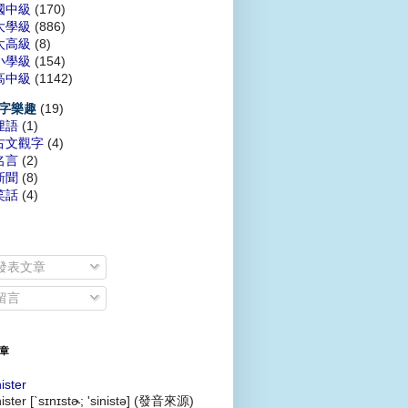
國中級
(170)
大學級
(886)
太高級
(8)
小學級
(154)
高中級
(1142)
(19)
字樂趣
俚語
(1)
古文觀字
(4)
名言
(2)
新聞
(8)
笑話
(4)
發表文章
留言
章
nister
nister [`sɪnɪstɚ; 'sinistə] (發音來源)