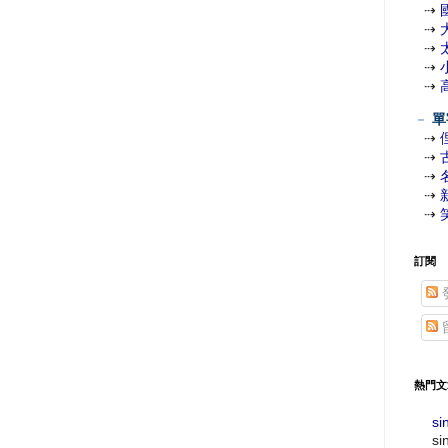
⇢
⇢
⇢
⇢
⇢
－
單
⇢
⇢
⇢
⇢
⇢
訂閱
熱門文
si
si