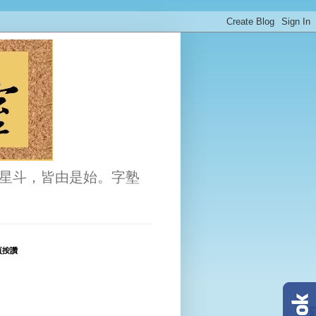
星斗，皆由是始。字塾
頁按讚