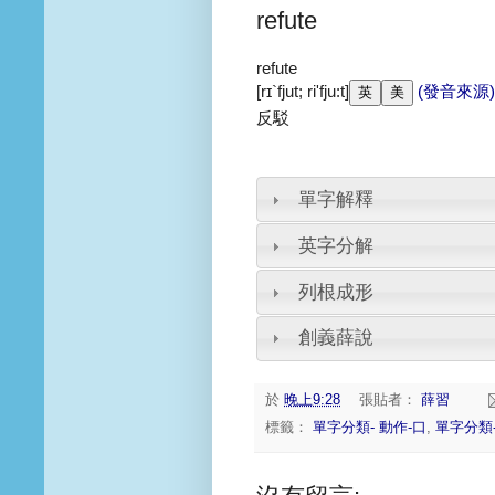
refute
refute
[rɪ`fjut; ri'fju:t]
(發音來源)
反駁
單字解釋
英字分解
列根成形
創義薛說
於
晚上9:28
張貼者：
薛習
標籤：
單字分類- 動作-口
,
單字分類-