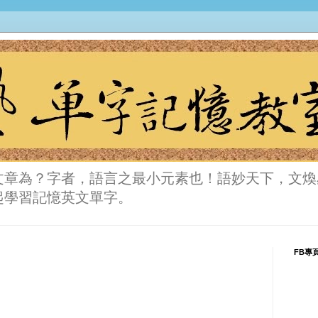
文章為？字者，語言之最小元素也！語妙天下，文煥
起學習記憶英文單字。
FB專