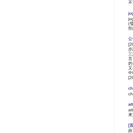
不
ju
ju
(
拒
公
[
步
三
言
的
又
中
[2
ch
ch
at
at
來
[置
薛