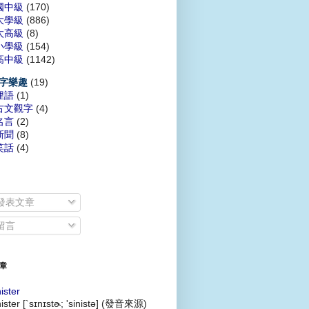
國中級
(170)
大學級
(886)
太高級
(8)
小學級
(154)
高中級
(1142)
(19)
字樂趣
俚語
(1)
古文觀字
(4)
名言
(2)
新聞
(8)
笑話
(4)
發表文章
留言
章
nister
nister [`sɪnɪstɚ; 'sinistə] (發音來源)