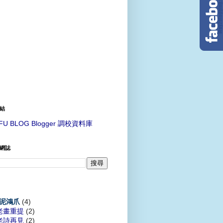
結
FU BLOG Blogger 調校資料庫
網誌
(4)
泥鴻爪
老畫重提
(2)
老詩再見
(2)