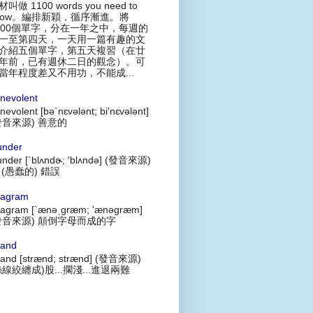
叫做 1100 words you need to
now。編排新穎，循序漸進。將
100個單字，分在一年之中，每週的
一至第四天，一天用一篇有趣的文
介紹五個單字，第五天複習（在廿
年前，已有週休二日的觀念）。可
當年程度差又不用功，不能成...
nevolent
nevolent [bə`nɛvələnt; bi'nɛvələnt]
發音來源) 善意的
under
under [`blʌndɚ; 'blʌndə] (發音來源)
 (愚蠢的) 錯誤
agram
agram [`ænəˌgræm; 'ænəgræm]
發音來源) 顛倒字母而成的字
rand
rand [strænd; strænd] (發音來源)
絲線絞纏成)股...擱淺...進退兩難