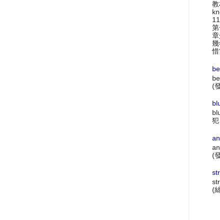
教材
k
1
第
章
幾
惜
be
be
(
bl
bl
犯
an
an
(
st
st
(