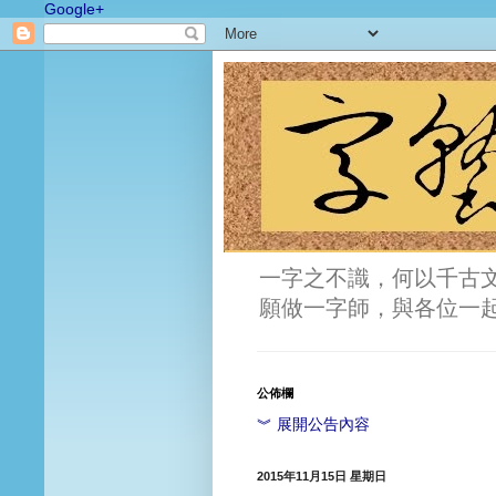
Google+
一字之不識，何以千古
願做一字師，與各位一
公佈欄
︾ 展開公告內容
2015年11月15日 星期日