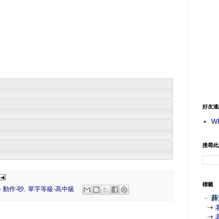
好友連
W
搜尋此
標籤
 動作-吵
,
單字等級-高中級
－
薛
⇢
⇢