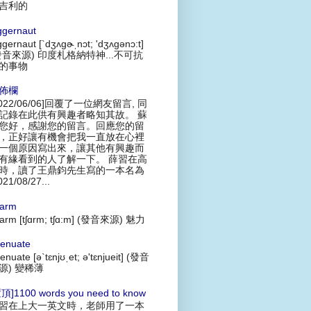
吉利的
ggernaut
ggernaut [`dʒʌgɚˌnɔt; 'dʒʌgənɔ:t]
發音來源) 印度札格納特神...不可抗
的事物
佈欄
2022/06/06]回覆了一位網友留言, 同
記錄在此供有興趣者略知其故。 蘇
您好，感謝您的留言。回應您的留
，正好讓有機會把我一直放在心裡
一個原因寫出來，讓其他有興趣而
有緣看到的人了解一下。 薛習在高
時，讀了王鼎鈞先生寫的一本名為
021/08/27...
arm
arm [tʃɑrm; tʃɑ:m] (發音來源) 魅力
tenuate
tenuate [ə`tɛnjʊˌet; ə'tɛnjueit] (發音
源) 變稀薄
頂]1100 words you need to know
習在上大一英文時，老師用了一本