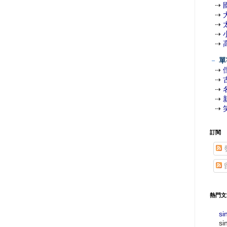
⇢
⇢
⇢
⇢
⇢
－
單
⇢
⇢
⇢
⇢
⇢
訂閱
熱門文
si
si