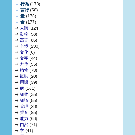
＋
行為
(173)
＋
言行
(58)
＋
量
(176)
＋
食
(177)
⇢
人際
(124)
⇢
動物
(98)
⇢
器官
(86)
⇢
心境
(290)
⇢
文化
(6)
⇢
文字
(44)
⇢
方位
(55)
⇢
植物
(78)
⇢
氣味
(20)
⇢
用語
(39)
⇢
病
(161)
⇢
知覺
(35)
⇢
知識
(55)
⇢
管理
(28)
⇢
聲音
(95)
⇢
能力
(68)
⇢
自然
(71)
⇢
衣
(41)