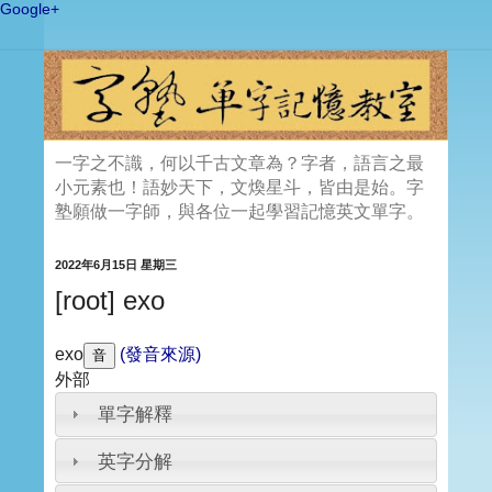
Google+
一字之不識，何以千古文章為？字者，語言之最
小元素也！語妙天下，文煥星斗，皆由是始。字
塾願做一字師，與各位一起學習記憶英文單字。
2022年6月15日 星期三
[root] exo
exo
(發音來源)
外部
單字解釋
英字分解