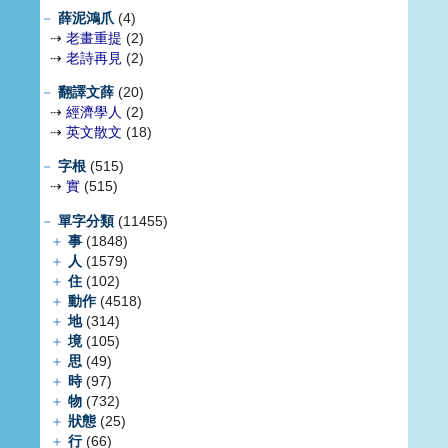
－
薛泥鴻爪
(4)
⇢
老畫重提
(2)
⇢
老詩再見
(2)
－
翻譯文薛
(20)
⇢
經濟學人
(2)
⇢
英文散文
(18)
－
字根
(515)
⇢
實
(515)
－
單字分類
(11455)
＋
事
(1848)
＋
人
(1579)
＋
住
(102)
＋
動作
(4518)
＋
地
(314)
＋
境
(105)
＋
思
(49)
＋
時
(97)
＋
物
(732)
＋
狀態
(25)
＋
行
(66)