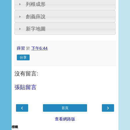
列根成形
創義薛說
新字地圖
薛習
於
下午6:44
分享
沒有留言:
張貼留言
‹
›
首頁
查看網路版
標籤