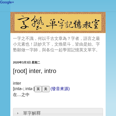
Google+
一字之不識，何以千古文章為？字者，語言之最
小元素也！語妙天下，文煥星斗，皆由是始。字
塾願做一字師，與各位一起學習記憶英文單字。
2020年3月3日 星期二
[root] inter, intro
inter
[ɪntɚ-; intə-]
(發音來源)
在…之中
單字解釋