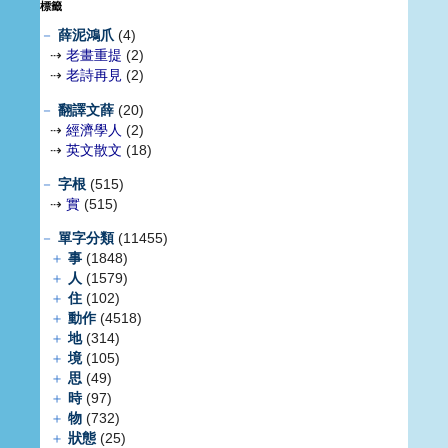
標籤
－
薛泥鴻爪
(4)
⇢
老畫重提
(2)
⇢
老詩再見
(2)
－
翻譯文薛
(20)
⇢
經濟學人
(2)
⇢
英文散文
(18)
－
字根
(515)
⇢
實
(515)
－
單字分類
(11455)
＋
事
(1848)
＋
人
(1579)
＋
住
(102)
＋
動作
(4518)
＋
地
(314)
＋
境
(105)
＋
思
(49)
＋
時
(97)
＋
物
(732)
＋
狀態
(25)