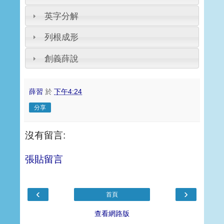
英字分解
列根成形
創義薛說
薛習
於
下午4:24
分享
沒有留言:
張貼留言
‹
›
首頁
查看網路版