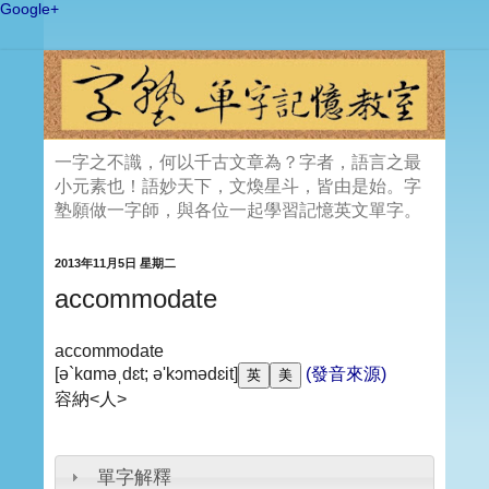
Google+
一字之不識，何以千古文章為？字者，語言之最
小元素也！語妙天下，文煥星斗，皆由是始。字
塾願做一字師，與各位一起學習記憶英文單字。
2013年11月5日 星期二
accommodate
accommodate
[ə`kɑməˌdɛt; ə'kɔmədɛit]
(發音來源)
容納<人>
單字解釋