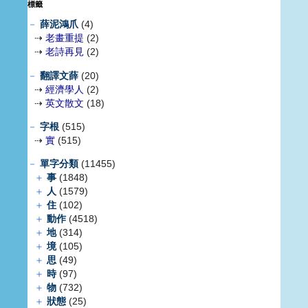
標籤
－
薛泥鴻爪
(4)
⇢
老畫重提
(2)
⇢
老詩再見
(2)
－
翻譯文薛
(20)
⇢
經濟學人
(2)
⇢
英文散文
(18)
－
字根
(515)
⇢
實
(515)
－
單字分類
(11455)
＋
事
(1848)
＋
人
(1579)
＋
住
(102)
＋
動作
(4518)
＋
地
(314)
＋
境
(105)
＋
思
(49)
＋
時
(97)
＋
物
(732)
＋
狀態
(25)