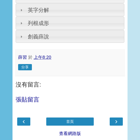
英字分解
列根成形
創義薛說
薛習
於
上午8:20
分享
沒有留言:
張貼留言
‹
›
首頁
查看網路版