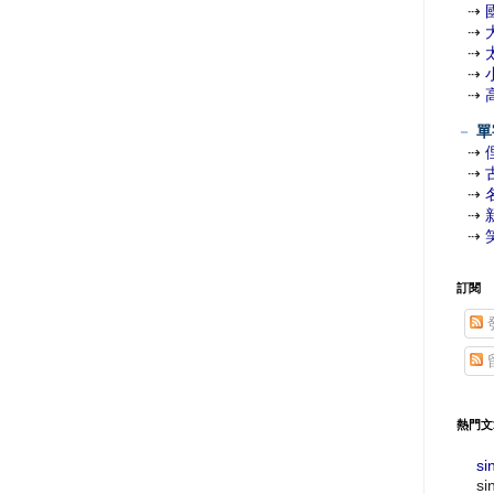
⇢
⇢
⇢
⇢
⇢
－
單
⇢
⇢
⇢
⇢
⇢
訂閱
熱門文
si
si