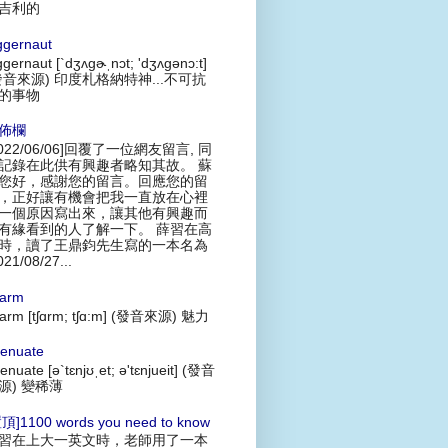
吉利的
ggernaut
ggernaut [`dʒʌgɚˌnɔt; 'dʒʌgənɔ:t]
發音來源) 印度札格納特神...不可抗
的事物
佈欄
2022/06/06]回覆了一位網友留言, 同
記錄在此供有興趣者略知其故。 蘇
您好，感謝您的留言。回應您的留
，正好讓有機會把我一直放在心裡
一個原因寫出來，讓其他有興趣而
有緣看到的人了解一下。 薛習在高
時，讀了王鼎鈞先生寫的一本名為
021/08/27...
arm
arm [tʃɑrm; tʃɑ:m] (發音來源) 魅力
tenuate
tenuate [ə`tɛnjʊˌet; ə'tɛnjueit] (發音
源) 變稀薄
頂]1100 words you need to know
習在上大一英文時，老師用了一本