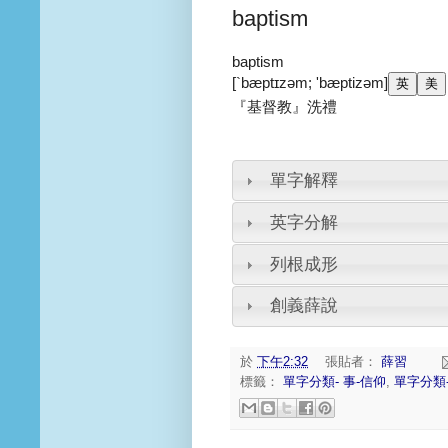
baptism
baptism
[`bæptɪzəm; 'bæptizəm]
『基督教』洗禮
單字解釋
英字分解
列根成形
創義薛說
於
下午2:32
張貼者：
薛習
標籤：
單字分類- 事-信仰
,
單字分類-