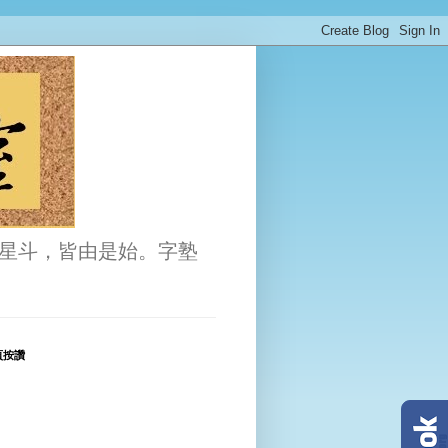
星斗，皆由是始。字塾
頁按讚