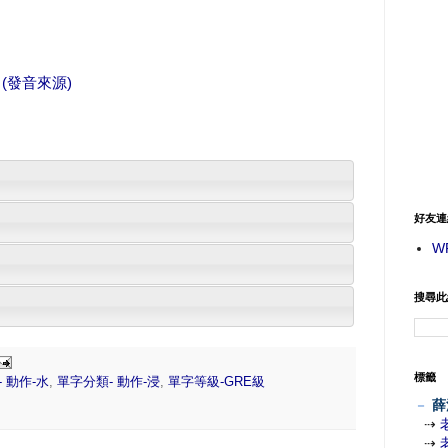
(發音來源)
好友連
W
搜尋此
標籤
 動作-水
,
單字分類- 動作-浸
,
單字等級-GRE級
－
薛
⇢
⇢