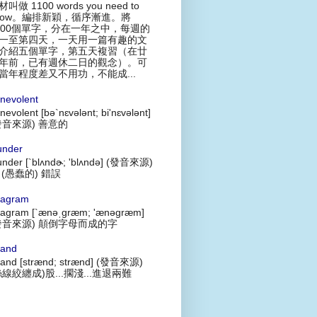
叫做 1100 words you need to
now。編排新穎，循序漸進。將
100個單字，分在一年之中，每週的
一至第四天，一天用一篇有趣的文
介紹五個單字，第五天複習（在廿
年前，已有週休二日的觀念）。可
當年程度差又不用功，不能成...
nevolent
nevolent [bə`nɛvələnt; bi'nɛvələnt]
發音來源) 善意的
under
under [`blʌndɚ; 'blʌndə] (發音來源)
 (愚蠢的) 錯誤
agram
agram [`ænəˌgræm; 'ænəgræm]
發音來源) 顛倒字母而成的字
rand
rand [strænd; strænd] (發音來源)
絲線絞纏成)股...擱淺...進退兩難