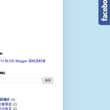
結
FU BLOG Blogger 調校資料庫
網誌
(4)
泥鴻爪
老畫重提
(2)
老詩再見
(2)