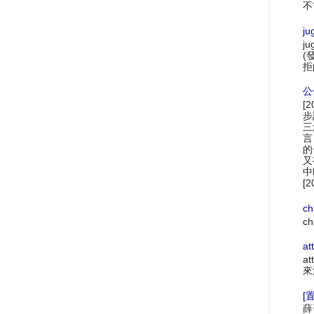
不
ju
ju
(
拒
公
[
步
三
言
的
又
中
[2
ch
ch
at
at
來
[置
薛