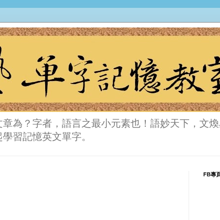
文章為？字者，語言之最小元素也！語妙天下，文煥
起學習記憶英文單字。
FB專