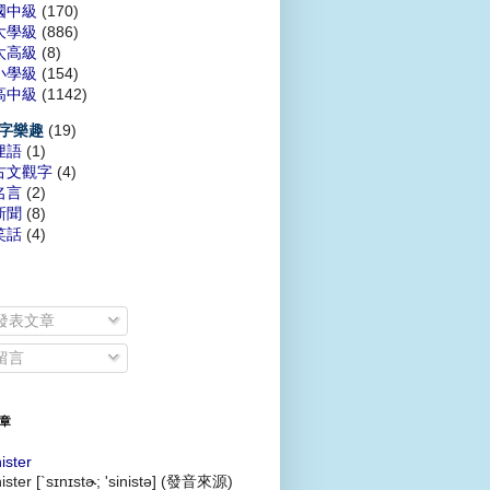
國中級
(170)
大學級
(886)
太高級
(8)
小學級
(154)
高中級
(1142)
(19)
字樂趣
俚語
(1)
古文觀字
(4)
名言
(2)
新聞
(8)
笑話
(4)
發表文章
留言
章
nister
nister [`sɪnɪstɚ; 'sinistə] (發音來源)