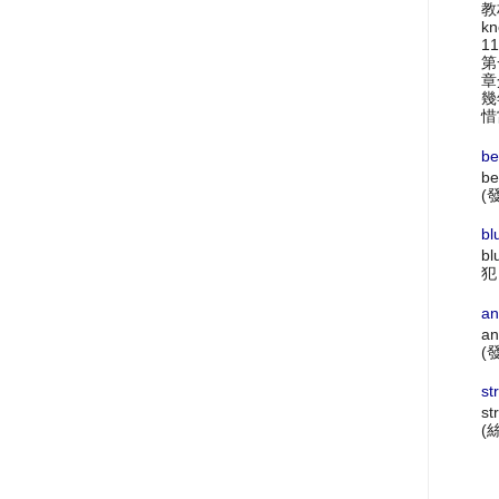
教材
k
1
第
章
幾
惜
be
be
(
bl
bl
犯
an
an
(
st
st
(