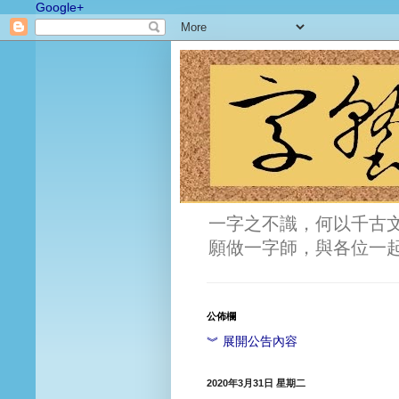
Google+
一字之不識，何以千古
願做一字師，與各位一
公佈欄
︾ 展開公告內容
2020年3月31日 星期二