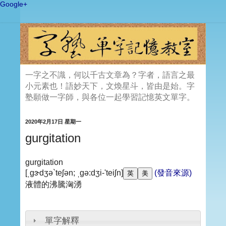
Google+
一字之不識，何以千古文章為？字者，語言之最
小元素也！語妙天下，文煥星斗，皆由是始。字
塾願做一字師，與各位一起學習記憶英文單字。
2020年2月17日 星期一
gurgitation
gurgitation
[ˌgɝdʒə`teʃən; ˌgə:dʒi-'teiʃn]
(發音來源)
液體的沸騰洶湧
單字解釋