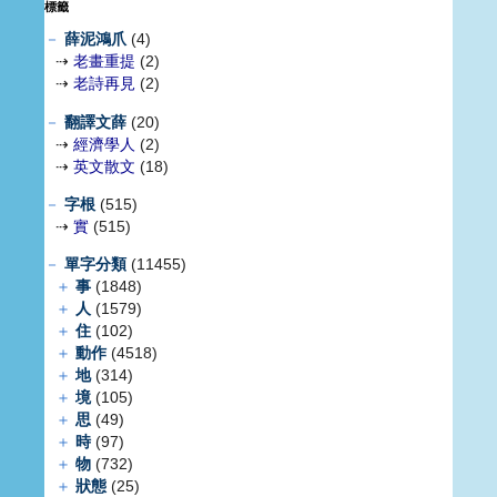
標籤
－
薛泥鴻爪
(4)
⇢
老畫重提
(2)
⇢
老詩再見
(2)
－
翻譯文薛
(20)
⇢
經濟學人
(2)
⇢
英文散文
(18)
－
字根
(515)
⇢
實
(515)
－
單字分類
(11455)
＋
事
(1848)
＋
人
(1579)
＋
住
(102)
＋
動作
(4518)
＋
地
(314)
＋
境
(105)
＋
思
(49)
＋
時
(97)
＋
物
(732)
＋
狀態
(25)