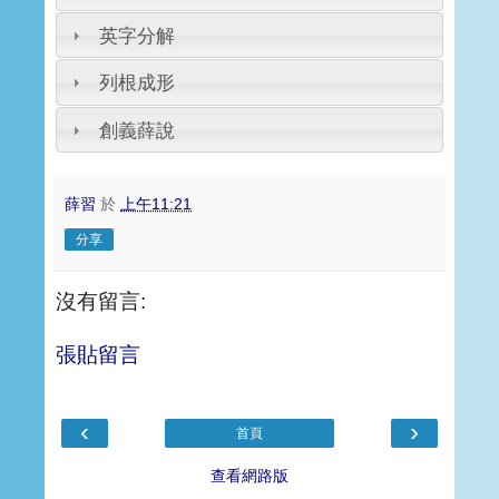
英字分解
列根成形
創義薛說
薛習
於
上午11:21
分享
沒有留言:
張貼留言
‹
›
首頁
查看網路版