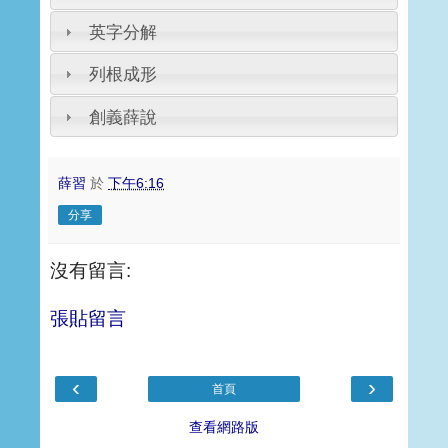
英字分解
列根成形
創義薛說
薛習
於
下午6:16
分享
沒有留言:
張貼留言
‹
›
首頁
查看網路版