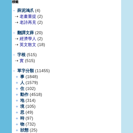
標籤
－
薛泥鴻爪
(4)
⇢
老畫重提
(2)
⇢
老詩再見
(2)
－
翻譯文薛
(20)
⇢
經濟學人
(2)
⇢
英文散文
(18)
－
字根
(515)
⇢
實
(515)
－
單字分類
(11455)
＋
事
(1848)
＋
人
(1579)
＋
住
(102)
＋
動作
(4518)
＋
地
(314)
＋
境
(105)
＋
思
(49)
＋
時
(97)
＋
物
(732)
＋
狀態
(25)