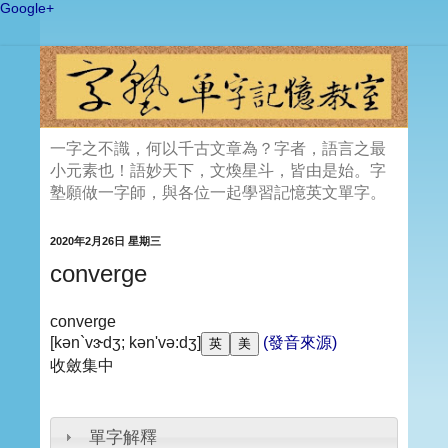
Google+
一字之不識，何以千古文章為？字者，語言之最
小元素也！語妙天下，文煥星斗，皆由是始。字
塾願做一字師，與各位一起學習記憶英文單字。
2020年2月26日 星期三
converge
converge
[kən`vɝdʒ; kən'və:dʒ]
(發音來源)
收斂集中
單字解釋