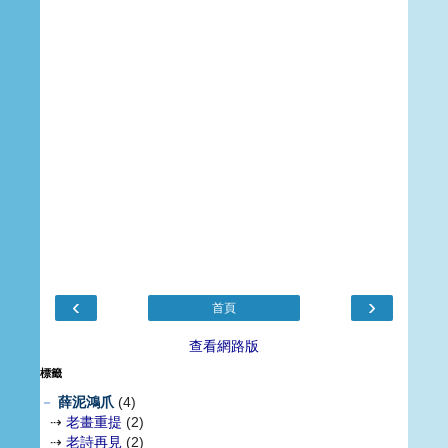
‹
›
首頁
查看網路版
標籤
－
薛泥鴻爪
(4)
⇢
老畫重提
(2)
⇢
老詩再見
(2)