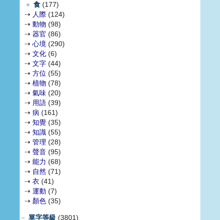
＋
食
(177)
⇢
人際
(124)
⇢
動物
(98)
⇢
器官
(86)
⇢
心境
(290)
⇢
文化
(6)
⇢
文字
(44)
⇢
方位
(55)
⇢
植物
(78)
⇢
氣味
(20)
⇢
用語
(39)
⇢
病
(161)
⇢
知覺
(35)
⇢
知識
(55)
⇢
管理
(28)
⇢
聲音
(95)
⇢
能力
(68)
⇢
自然
(71)
⇢
衣
(41)
⇢
運動
(7)
⇢
顏色
(35)
－
單字等級
(3801)