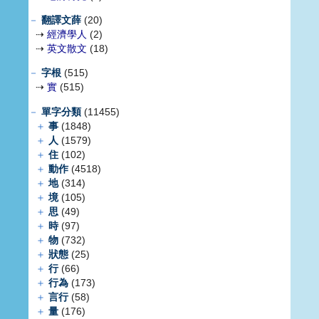
－
翻譯文薛
(20)
⇢
經濟學人
(2)
⇢
英文散文
(18)
－
字根
(515)
⇢
實
(515)
－
單字分類
(11455)
＋
事
(1848)
＋
人
(1579)
＋
住
(102)
＋
動作
(4518)
＋
地
(314)
＋
境
(105)
＋
思
(49)
＋
時
(97)
＋
物
(732)
＋
狀態
(25)
＋
行
(66)
＋
行為
(173)
＋
言行
(58)
＋
量
(176)