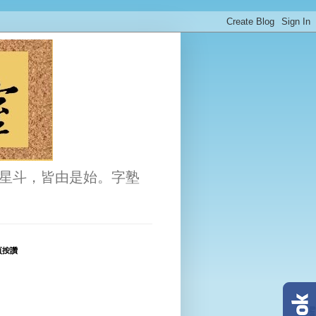
星斗，皆由是始。字塾
頁按讚