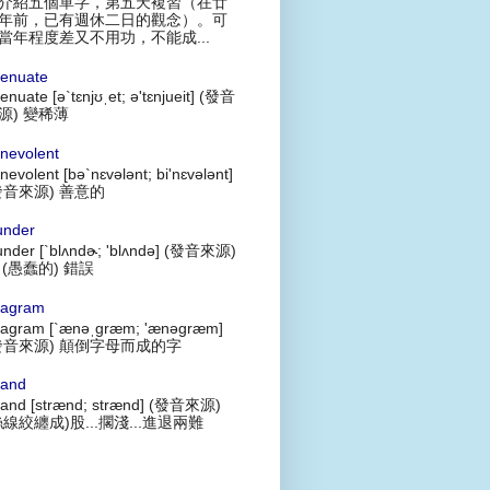
介紹五個單字，第五天複習（在廿
年前，已有週休二日的觀念）。可
當年程度差又不用功，不能成...
tenuate
tenuate [ə`tɛnjʊˌet; ə'tɛnjueit] (發音
源) 變稀薄
nevolent
nevolent [bə`nɛvələnt; bi'nɛvələnt]
發音來源) 善意的
under
under [`blʌndɚ; 'blʌndə] (發音來源)
 (愚蠢的) 錯誤
agram
agram [`ænəˌgræm; 'ænəgræm]
發音來源) 顛倒字母而成的字
rand
rand [strænd; strænd] (發音來源)
絲線絞纏成)股...擱淺...進退兩難