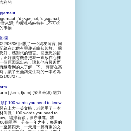
吉利的
ggernaut
ggernaut [`dʒʌgɚˌnɔt; 'dʒʌgənɔ:t]
發音來源) 印度札格納特神...不可抗
的事物
佈欄
2022/06/06]回覆了一位網友留言, 同
記錄在此供有興趣者略知其故。 蘇
您好，感謝您的留言。回應您的留
，正好讓有機會把我一直放在心裡
一個原因寫出來，讓其他有興趣而
有緣看到的人了解一下。 薛習在高
時，讀了王鼎鈞先生寫的一本名為
021/08/27...
arm
arm [tʃɑrm; tʃɑ:m] (發音來源) 魅力
頂]1100 words you need to know
習在上大一英文時，老師用了一本
叫做 1100 words you need to
now。編排新穎，循序漸進。將
100個單字，分在一年之中，每週的
一至第四天，一天用一篇有趣的文