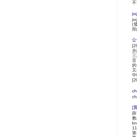
不
ju
ju
(
拒
公
[
步
三
言
的
又
中
[2
ch
ch
[置
薛
教材
k
1
第