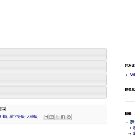
好友連
W
搜尋此
標籤
事-願
,
單字等級-大學級
－
薛
⇢
⇢