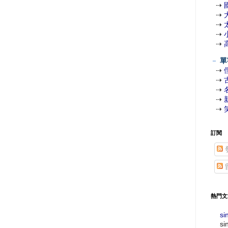
⇢
⇢
⇢
⇢
⇢
－
單
⇢
⇢
⇢
⇢
⇢
訂閱
熱門文
si
si