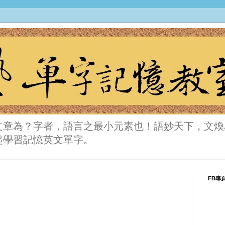
文章為？字者，語言之最小元素也！語妙天下，文煥
起學習記憶英文單字。
FB專