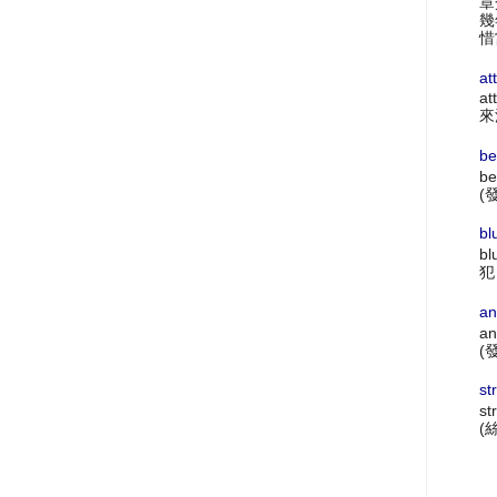
章
幾
惜
at
at
來
be
be
(
bl
bl
犯
an
an
(
st
st
(