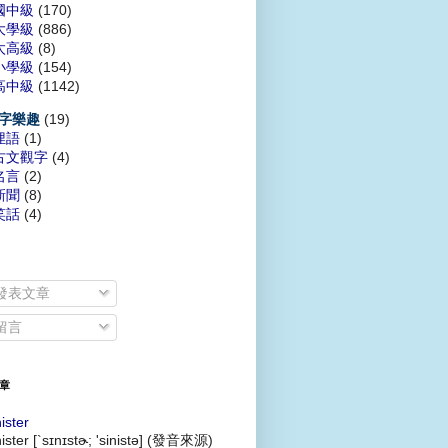
國中級
(170)
大學級
(886)
太高級
(8)
小學級
(154)
高中級
(1142)
(19)
字樂趣
俚語
(1)
古文觀字
(4)
名言
(2)
新聞
(8)
笑話
(4)
發表文章
留言
章
nister
nister [`sɪnɪstɚ; 'sinistə] (發音來源)