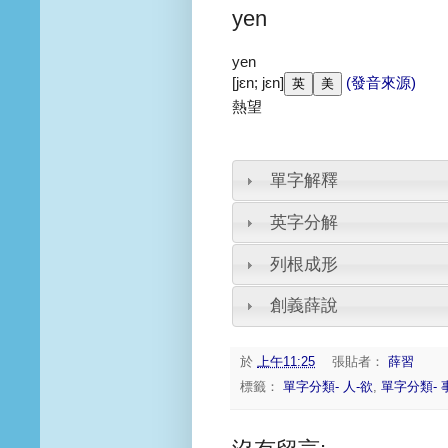
yen
yen
[jɛn; jɛn]
(發音來源)
熱望
單字解釋
英字分解
列根成形
創義薛說
於
上午11:25
張貼者：
薛習
標籤：
單字分類- 人-欲
,
單字分類- 