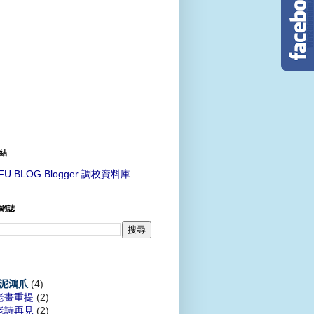
結
FU BLOG Blogger 調校資料庫
網誌
(4)
泥鴻爪
老畫重提
(2)
老詩再見
(2)