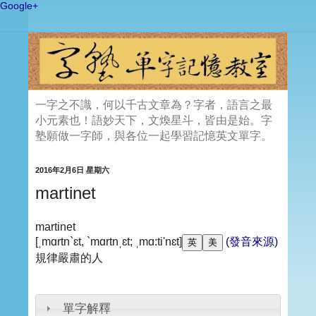
Google+
一字之不識，何以千古文章為？字者，語言之最
小元素也！語妙天下，文煥星斗，皆由是始。字
塾願做一字師，與各位一起學習記憶英文單字。
2016年2月6日 星期六
martinet
martinet
[ˌmɑrtn`ɛt, `mɑrtnˌɛt; ˌmɑ:ti'nɛt]
(發音來源)
規律嚴肅的人
單字解釋