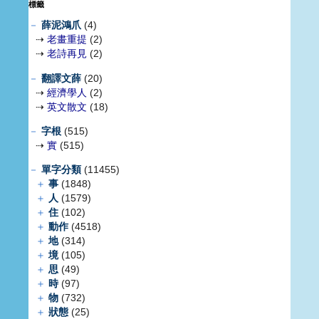
標籤
－
薛泥鴻爪
(4)
⇢
老畫重提
(2)
⇢
老詩再見
(2)
－
翻譯文薛
(20)
⇢
經濟學人
(2)
⇢
英文散文
(18)
－
字根
(515)
⇢
實
(515)
－
單字分類
(11455)
＋
事
(1848)
＋
人
(1579)
＋
住
(102)
＋
動作
(4518)
＋
地
(314)
＋
境
(105)
＋
思
(49)
＋
時
(97)
＋
物
(732)
＋
狀態
(25)