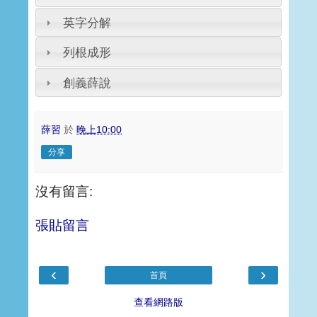
英字分解
列根成形
創義薛說
薛習
於
晚上10:00
分享
沒有留言:
張貼留言
‹
›
首頁
查看網路版