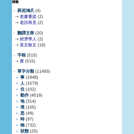
標籤
－
薛泥鴻爪
(4)
⇢
老畫重提
(2)
⇢
老詩再見
(2)
－
翻譯文薛
(20)
⇢
經濟學人
(2)
⇢
英文散文
(18)
－
字根
(515)
⇢
實
(515)
－
單字分類
(11455)
＋
事
(1848)
＋
人
(1579)
＋
住
(102)
＋
動作
(4518)
＋
地
(314)
＋
境
(105)
＋
思
(49)
＋
時
(97)
＋
物
(732)
＋
狀態
(25)