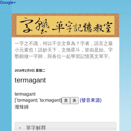
Google+
一字之不識，何以千古文章為？字者，語言之最
小元素也！語妙天下，文煥星斗，皆由是始。字
塾願做一字師，與各位一起學習記憶英文單字。
2016年2月9日 星期二
termagant
termagant
[`tɝməgənt; 'tə:məgənt]
(發音來源)
潑辣婦
單字解釋