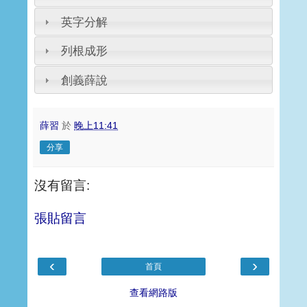
英字分解
列根成形
創義薛說
薛習
於
晚上11:41
分享
沒有留言:
張貼留言
‹
›
首頁
查看網路版