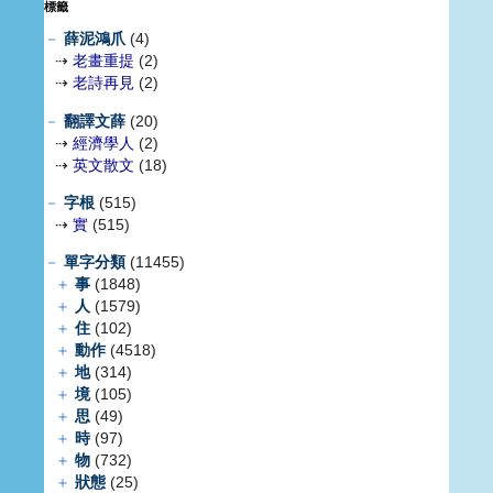
標籤
－
薛泥鴻爪
(4)
⇢
老畫重提
(2)
⇢
老詩再見
(2)
－
翻譯文薛
(20)
⇢
經濟學人
(2)
⇢
英文散文
(18)
－
字根
(515)
⇢
實
(515)
－
單字分類
(11455)
＋
事
(1848)
＋
人
(1579)
＋
住
(102)
＋
動作
(4518)
＋
地
(314)
＋
境
(105)
＋
思
(49)
＋
時
(97)
＋
物
(732)
＋
狀態
(25)