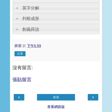
英字分解
列根成形
創義薛說
薛習
於
下午5:59
分享
沒有留言:
張貼留言
‹
›
首頁
查看網路版