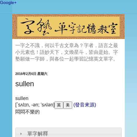
Google+
一字之不識，何以千古文章為？字者，語言之最
小元素也！語妙天下，文煥星斗，皆由是始。字
塾願做一字師，與各位一起學習記憶英文單字。
2016年2月6日 星期六
sullen
sullen
[`sʌlɪn, -ən; 'sʌlən]
(發音來源)
悶悶不樂的
單字解釋