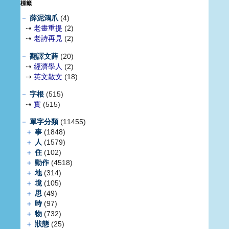
標籤
－
薛泥鴻爪
(4)
⇢
老畫重提
(2)
⇢
老詩再見
(2)
－
翻譯文薛
(20)
⇢
經濟學人
(2)
⇢
英文散文
(18)
－
字根
(515)
⇢
實
(515)
－
單字分類
(11455)
＋
事
(1848)
＋
人
(1579)
＋
住
(102)
＋
動作
(4518)
＋
地
(314)
＋
境
(105)
＋
思
(49)
＋
時
(97)
＋
物
(732)
＋
狀態
(25)