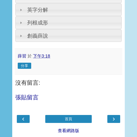
英字分解
列根成形
創義薛說
薛習
於
下午3:18
分享
沒有留言:
張貼留言
‹
›
首頁
查看網路版