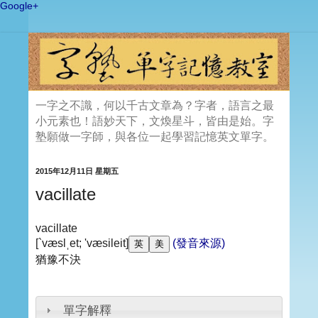
Google+
一字之不識，何以千古文章為？字者，語言之最
小元素也！語妙天下，文煥星斗，皆由是始。字
塾願做一字師，與各位一起學習記憶英文單字。
2015年12月11日 星期五
vacillate
vacillate
[`væslˌet; 'væsileit]
(發音來源)
猶豫不決
單字解釋