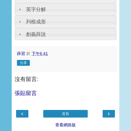
英字分解
列根成形
創義薛說
薛習
於
下午6:41
分享
沒有留言:
張貼留言
‹
›
首頁
查看網路版