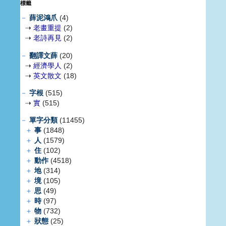
標籤
－
薛泥鴻爪
(4)
⇢
老畫重提
(2)
⇢
老詩再見
(2)
－
翻譯文薛
(20)
⇢
經濟學人
(2)
⇢
英文散文
(18)
－
字根
(515)
⇢
實
(515)
－
單字分類
(11455)
＋
事
(1848)
＋
人
(1579)
＋
住
(102)
＋
動作
(4518)
＋
地
(314)
＋
境
(105)
＋
思
(49)
＋
時
(97)
＋
物
(732)
＋
狀態
(25)