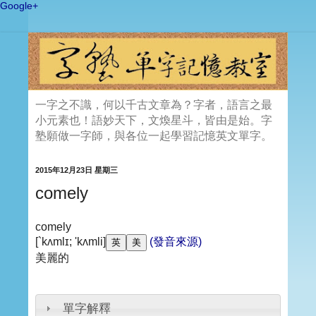
Google+
一字之不識，何以千古文章為？字者，語言之最
小元素也！語妙天下，文煥星斗，皆由是始。字
塾願做一字師，與各位一起學習記憶英文單字。
2015年12月23日 星期三
comely
comely
[`kʌmlɪ; 'kʌmli]
(發音來源)
美麗的
單字解釋