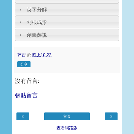
英字分解
列根成形
創義薛說
薛習
於
晚上10:22
分享
沒有留言:
張貼留言
‹
›
首頁
查看網路版