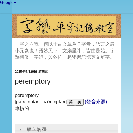
Google+
一字之不識，何以千古文章為？字者，語言之最
小元素也！語妙天下，文煥星斗，皆由是始。字
塾願做一字師，與各位一起學習記憶英文單字。
2015年5月29日 星期五
peremptory
peremptory
[pə`rɛmptərɪ; pə'rɛmptəri]
(發音來源)
專橫的
單字解釋