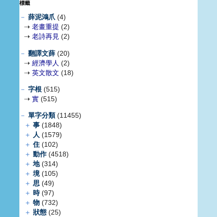
標籤
－
薛泥鴻爪
(4)
⇢
老畫重提
(2)
⇢
老詩再見
(2)
－
翻譯文薛
(20)
⇢
經濟學人
(2)
⇢
英文散文
(18)
－
字根
(515)
⇢
實
(515)
－
單字分類
(11455)
＋
事
(1848)
＋
人
(1579)
＋
住
(102)
＋
動作
(4518)
＋
地
(314)
＋
境
(105)
＋
思
(49)
＋
時
(97)
＋
物
(732)
＋
狀態
(25)