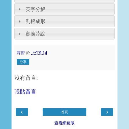
英字分解
列根成形
創義薛說
薛習
於
上午9:14
分享
沒有留言:
張貼留言
‹
›
首頁
查看網路版