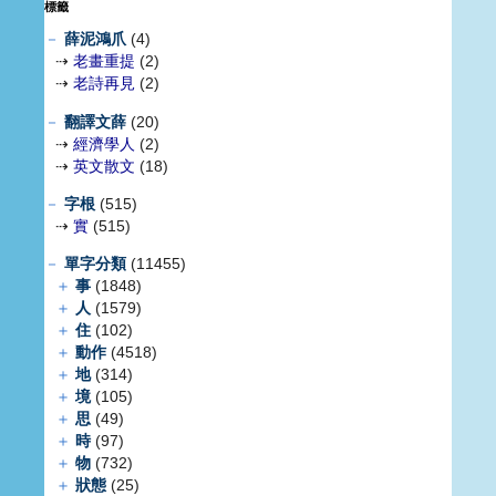
標籤
－
薛泥鴻爪
(4)
⇢
老畫重提
(2)
⇢
老詩再見
(2)
－
翻譯文薛
(20)
⇢
經濟學人
(2)
⇢
英文散文
(18)
－
字根
(515)
⇢
實
(515)
－
單字分類
(11455)
＋
事
(1848)
＋
人
(1579)
＋
住
(102)
＋
動作
(4518)
＋
地
(314)
＋
境
(105)
＋
思
(49)
＋
時
(97)
＋
物
(732)
＋
狀態
(25)