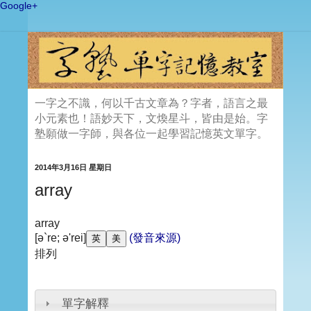
Google+
一字之不識，何以千古文章為？字者，語言之最
小元素也！語妙天下，文煥星斗，皆由是始。字
塾願做一字師，與各位一起學習記憶英文單字。
2014年3月16日 星期日
array
array
[ə`re; ə'rei]
(發音來源)
排列
單字解釋