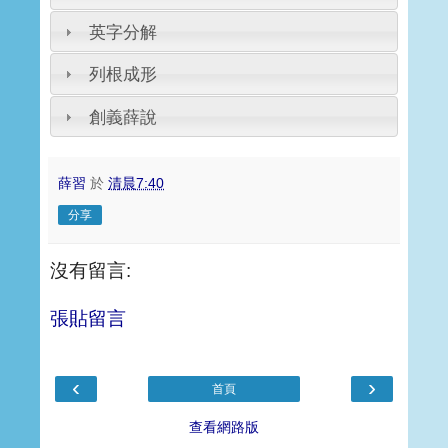
英字分解
列根成形
創義薛說
薛習
於
清晨7:40
分享
沒有留言:
張貼留言
‹
›
首頁
查看網路版