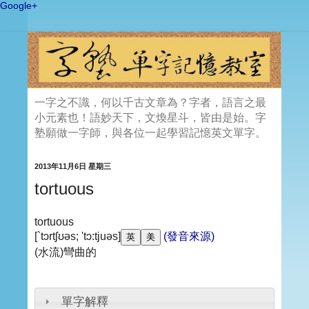
Google+
一字之不識，何以千古文章為？字者，語言之最
小元素也！語妙天下，文煥星斗，皆由是始。字
塾願做一字師，與各位一起學習記憶英文單字。
2013年11月6日 星期三
tortuous
tortuous
[`tɔrtʃʊəs; 'tɔ:tjuəs]
(發音來源)
(水流)彎曲的
單字解釋