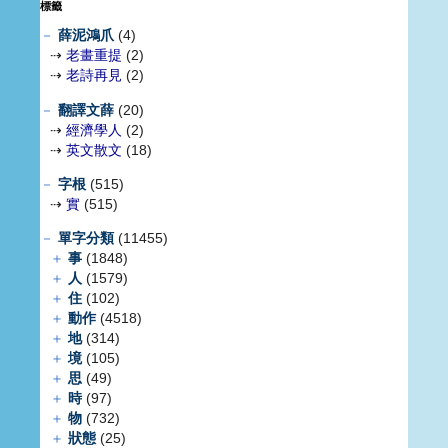
標籤
－
薛泥鴻爪
(4)
⇢
老畫重提
(2)
⇢
老詩再見
(2)
－
翻譯文薛
(20)
⇢
經濟學人
(2)
⇢
英文散文
(18)
－
字根
(515)
⇢
實
(515)
－
單字分類
(11455)
＋
事
(1848)
＋
人
(1579)
＋
住
(102)
＋
動作
(4518)
＋
地
(314)
＋
境
(105)
＋
思
(49)
＋
時
(97)
＋
物
(732)
＋
狀態
(25)