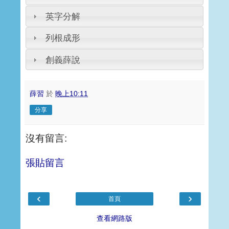
英字分解
列根成形
創義薛說
薛習
於
晚上10:11
分享
沒有留言:
張貼留言
‹
›
首頁
查看網路版