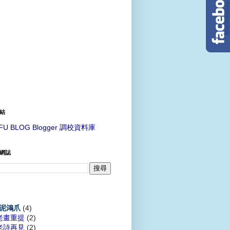
結
FU BLOG Blogger 調校資料庫
網誌
(4)
泥鴻爪
老畫重提
(2)
老詩再見
(2)