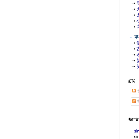
⇢
⇢
⇢
⇢
⇢
－
單
⇢
⇢
⇢
⇢
⇢
訂閱
熱門文
si
si