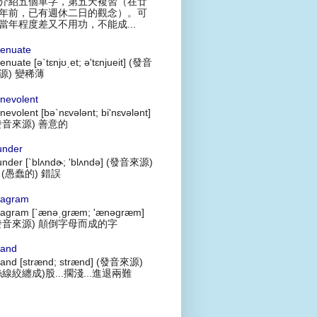
介紹五個單字，第五天複習（在廿
年前，已有週休二日的觀念）。可
當年程度差又不用功，不能成...
tenuate
tenuate [ə`tɛnjʊˌet; ə'tɛnjueit] (發音
源) 變稀薄
nevolent
nevolent [bə`nɛvələnt; bi'nɛvələnt]
發音來源) 善意的
under
under [`blʌndɚ; 'blʌndə] (發音來源)
 (愚蠢的) 錯誤
agram
agram [`ænəˌgræm; 'ænəgræm]
發音來源) 顛倒字母而成的字
rand
rand [strænd; strænd] (發音來源)
絲線絞纏成)股...擱淺...進退兩難