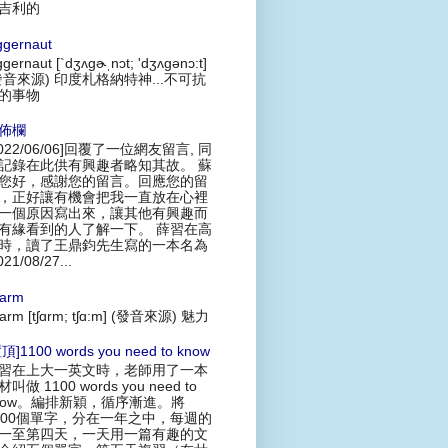
吉利的
ggernaut
ggernaut [`dʒʌgɚˌnɔt; 'dʒʌgənɔ:t]
發音來源) 印度札格納特神...不可抗
的事物
佈欄
2022/06/06]回覆了一位網友留言, 同
記錄在此供有興趣者略知其故。 蘇
您好，感謝您的留言。回應您的留
，正好讓有機會把我一直放在心裡
一個原因寫出來，讓其他有興趣而
有緣看到的人了解一下。 薛習在高
時，讀了王鼎鈞先生寫的一本名為
021/08/27...
arm
arm [tʃɑrm; tʃɑ:m] (發音來源) 魅力
頂]1100 words you need to know
習在上大一英文時，老師用了一本
叫做 1100 words you need to
now。編排新穎，循序漸進。將
100個單字，分在一年之中，每週的
一至第四天，一天用一篇有趣的文