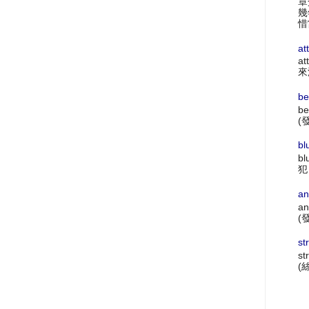
章
幾
惜
at
at
來
be
be
(
bl
bl
犯
an
an
(
st
st
(