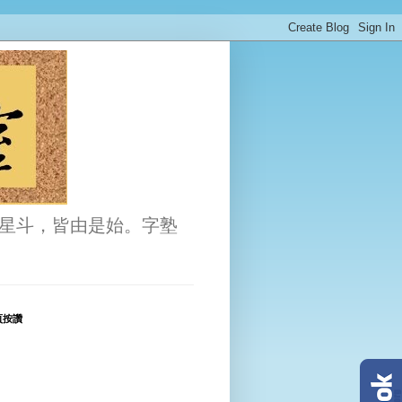
星斗，皆由是始。字塾
頁按讚