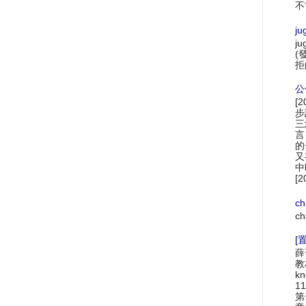
不
ju
ju
(
拒
公
[
步
三
言
的
又
中
[2
ch
ch
[置
薛
教材
k
1
第