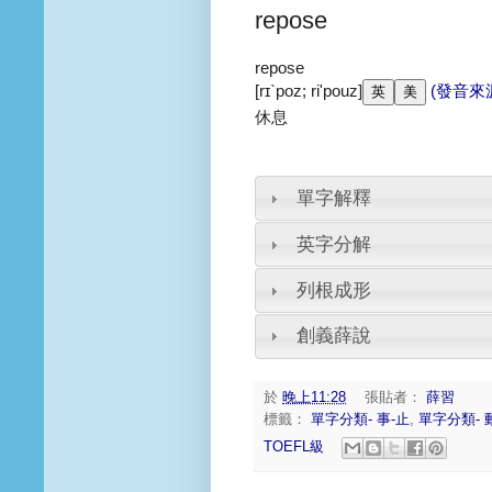
repose
repose
[rɪ`poz; ri'pouz]
(發音來
休息
單字解釋
英字分解
列根成形
創義薛說
於
晚上11:28
張貼者：
薛習
標籤：
單字分類- 事-止
,
單字分類- 
TOEFL級