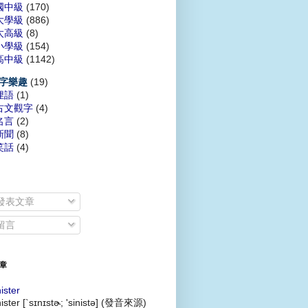
國中級
(170)
大學級
(886)
太高級
(8)
小學級
(154)
高中級
(1142)
(19)
字樂趣
俚語
(1)
古文觀字
(4)
名言
(2)
新聞
(8)
笑話
(4)
發表文章
留言
章
nister
nister [`sɪnɪstɚ; 'sinistə] (發音來源)