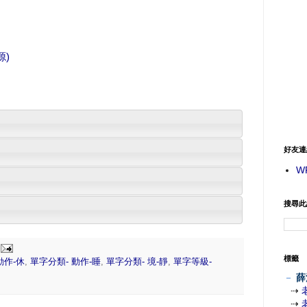
源)
好友連
W
搜尋此
標籤
動作-休
,
單字分類- 動作-睡
,
單字分類- 境-靜
,
單字等級-
－
薛
⇢
⇢