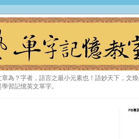
文章為？字者，語言之最小元素也！語妙天下，文煥
起學習記憶英文單字。
FB專