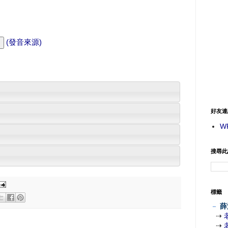
(發音來源)
好友連
W
搜尋此
標籤
－
薛
⇢
⇢