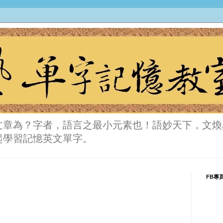
文章為？字者，語言之最小元素也！語妙天下，文煥
起學習記憶英文單字。
FB專