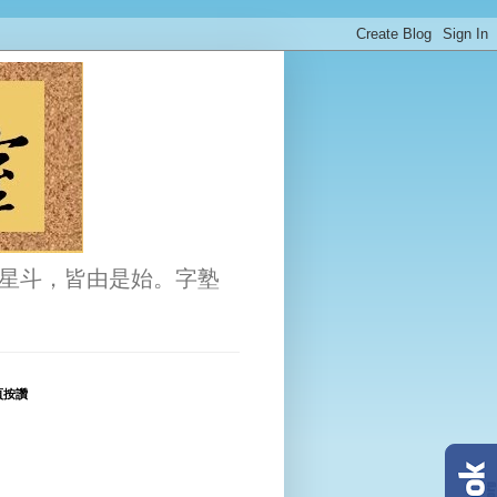
星斗，皆由是始。字塾
頁按讚