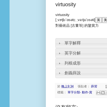
virtuosity
virtuosity
[ˌvɝtʃʊ`ɑsətɪ; ˌvə:tju'ɔsəti]
對藝術品 [古董等] 的鑒賞力
單字解釋
英字分解
列根成形
創義薛說
於
晚上9:34
張貼者：
薛習
標籤：
單字分類- 動作-賞