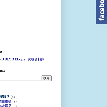
結
FU BLOG Blogger 調校資料庫
網誌
(4)
泥鴻爪
老畫重提
(2)
老詩再見
(2)