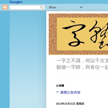
Google+
一字之不識，何以千古
願做一字師，與各位一
公佈欄
︾ 展開公告內容
2013年10月31日 星期四