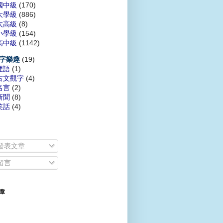
國中級
(170)
大學級
(886)
太高級
(8)
小學級
(154)
高中級
(1142)
(19)
字樂趣
俚語
(1)
古文觀字
(4)
名言
(2)
新聞
(8)
笑話
(4)
發表文章
留言
章