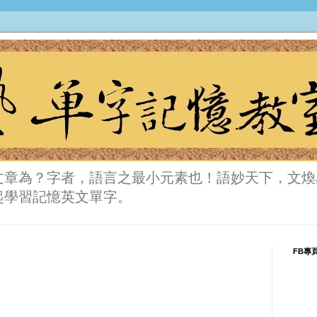
文章為？字者，語言之最小元素也！語妙天下，文煥
起學習記憶英文單字。
FB專