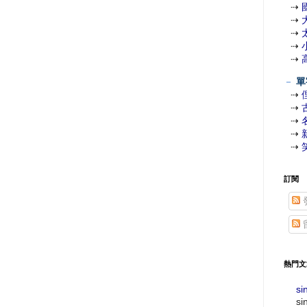
⇢
⇢
⇢
⇢
⇢
－
單
⇢
⇢
⇢
⇢
⇢
訂閱
熱門文
si
si