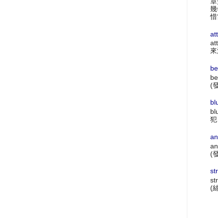
章
幾
惜
at
at
來
be
be
(
bl
bl
犯
an
an
(
st
st
(