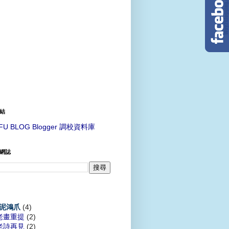
結
FU BLOG Blogger 調校資料庫
網誌
(4)
泥鴻爪
老畫重提
(2)
老詩再見
(2)