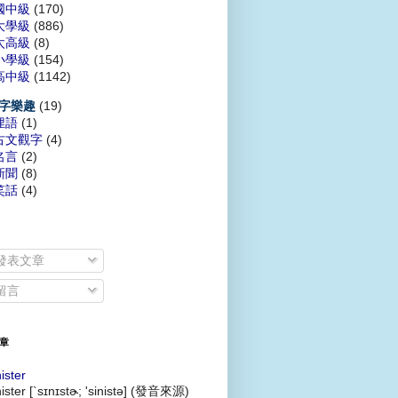
國中級
(170)
大學級
(886)
太高級
(8)
小學級
(154)
高中級
(1142)
(19)
字樂趣
俚語
(1)
古文觀字
(4)
名言
(2)
新聞
(8)
笑話
(4)
發表文章
留言
章
nister
nister [`sɪnɪstɚ; 'sinistə] (發音來源)