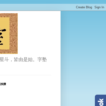
星斗，皆由是始。字塾
頁按讚