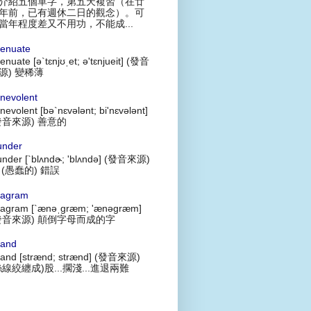
介紹五個單字，第五天複習（在廿
年前，已有週休二日的觀念）。可
當年程度差又不用功，不能成...
tenuate
tenuate [ə`tɛnjʊˌet; ə'tɛnjueit] (發音
源) 變稀薄
nevolent
nevolent [bə`nɛvələnt; bi'nɛvələnt]
發音來源) 善意的
under
under [`blʌndɚ; 'blʌndə] (發音來源)
 (愚蠢的) 錯誤
agram
agram [`ænəˌgræm; 'ænəgræm]
發音來源) 顛倒字母而成的字
rand
rand [strænd; strænd] (發音來源)
絲線絞纏成)股...擱淺...進退兩難