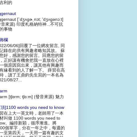
吉利的
ggernaut
ggernaut [`dʒʌgɚˌnɔt; 'dʒʌgənɔ:t]
發音來源) 印度札格納特神...不可抗
的事物
佈欄
2022/06/06]回覆了一位網友留言, 同
記錄在此供有興趣者略知其故。 蘇
您好，感謝您的留言。回應您的留
，正好讓有機會把我一直放在心裡
一個原因寫出來，讓其他有興趣而
有緣看到的人了解一下。 薛習在高
時，讀了王鼎鈞先生寫的一本名為
021/08/27...
arm
arm [tʃɑrm; tʃɑ:m] (發音來源) 魅力
頂]1100 words you need to know
習在上大一英文時，老師用了一本
叫做 1100 words you need to
now。編排新穎，循序漸進。將
100個單字，分在一年之中，每週的
一至第四天，一天用一篇有趣的文