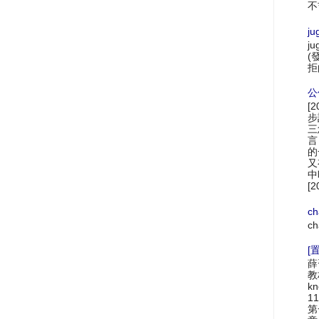
不
ju
ju
(
拒
公
[
步
三
言
的
又
中
[2
ch
ch
[置
薛
教材
k
1
第