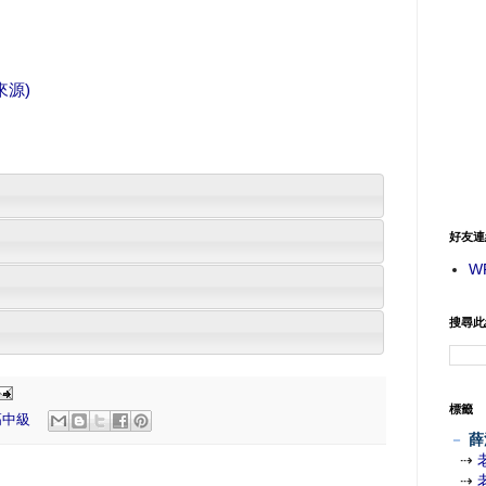
來源)
好友連
W
搜尋此
標籤
高中級
－
薛
⇢
⇢