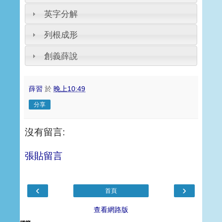
英字分解
列根成形
創義薛說
薛習
於
晚上10:49
分享
沒有留言:
張貼留言
‹
›
首頁
查看網路版