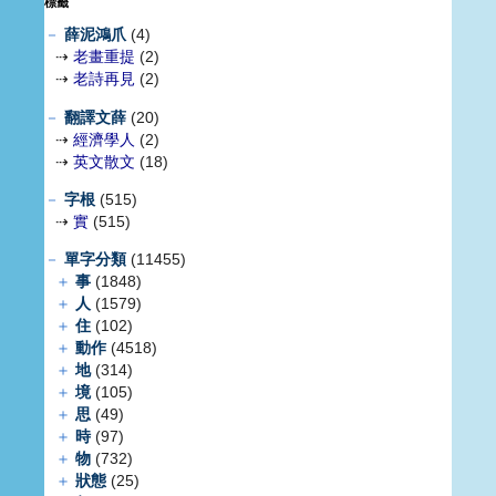
標籤
－
薛泥鴻爪
(4)
⇢
老畫重提
(2)
⇢
老詩再見
(2)
－
翻譯文薛
(20)
⇢
經濟學人
(2)
⇢
英文散文
(18)
－
字根
(515)
⇢
實
(515)
－
單字分類
(11455)
＋
事
(1848)
＋
人
(1579)
＋
住
(102)
＋
動作
(4518)
＋
地
(314)
＋
境
(105)
＋
思
(49)
＋
時
(97)
＋
物
(732)
＋
狀態
(25)