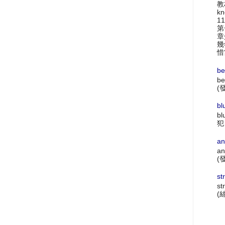
教材
k
1
第
章
幾
惜
be
be
(
bl
bl
犯
an
an
(
st
st
(