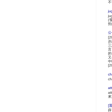
不
ju
ju
(
拒
公
[
步
三
言
的
又
中
[2
ch
ch
at
at
來
[置
薛