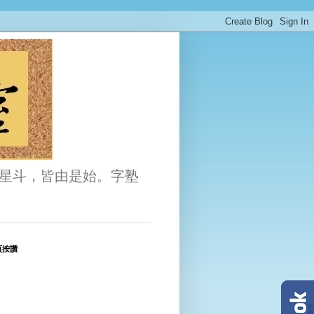
星斗，皆由是始。字塾
頁按讚