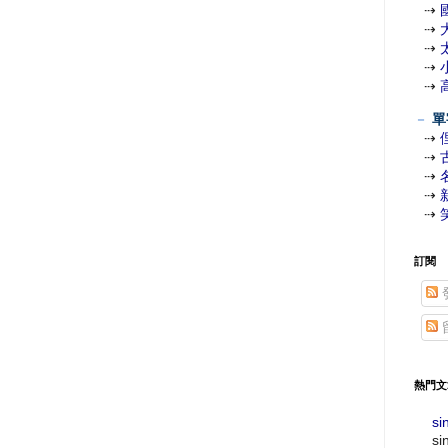
⇢
⇢
⇢
⇢
⇢
－
單
⇢
⇢
⇢
⇢
⇢
訂閱
熱門文
si
si