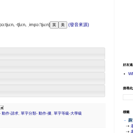
:tju:n, -tʃu:n, ˌimpɔ:'tju:n]
(發音來源)
好友連
W
搜尋此
標籤
 動作-請求
,
單字分類- 動作-擾
,
單字等級-大學級
－
薛
⇢
⇢