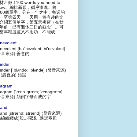
叫做 1100 words you need to
now。編排新穎，循序漸進。將
100個單字，分在一年之中，每週的
一至第四天，一天用一篇有趣的文
介紹五個單字，第五天複習（在廿
年前，已有週休二日的觀念）。可
當年程度差又不用功，不能成...
nevolent
nevolent [bə`nɛvələnt; bi'nɛvələnt]
發音來源) 善意的
under
under [`blʌndɚ; 'blʌndə] (發音來源)
 (愚蠢的) 錯誤
agram
agram [`ænəˌgræm; 'ænəgræm]
發音來源) 顛倒字母而成的字
rand
rand [strænd; strænd] (發音來源)
絲線絞纏成)股...擱淺...進退兩難