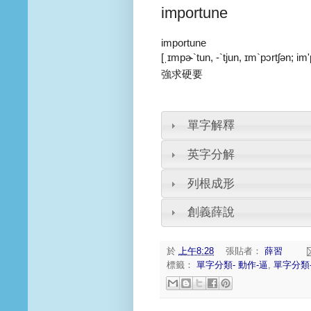
importune
importune
[ˌɪmpɚ`tun, -`tjun, ɪm`pɔrtʃən; im'pɔ
強求硬要
單字解釋
英字分解
列根成形
創義薛說
於
上午8:28
張貼者：
薛習
標籤：
單字分類- 動作-逼
,
單字分類-