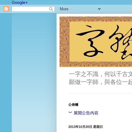
Google+
一字之不識，何以千古
願做一字師，與各位一
公佈欄
︾ 展開公告內容
2013年10月20日 星期日