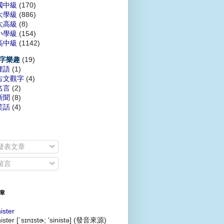
國中級
(170)
大學級
(886)
太高級
(8)
小學級
(154)
高中級
(1142)
(19)
字樂趣
俚語
(1)
古文觀字
(4)
名言
(2)
新聞
(8)
笑話
(4)
發表文章
留言
章
nister
nister [`sɪnɪstɚ; 'sinistə] (發音來源)