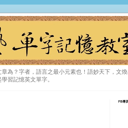
文章為？字者，語言之最小元素也！語妙天下，文煥
起學習記憶英文單字。
FB專