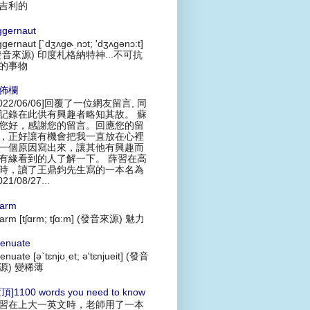
吉利的
ggernaut
ggernaut [`dʒʌgɚˌnɔt; 'dʒʌgənɔ:t]
發音來源) 印度札格納特神...不可抗
的事物
佈欄
2022/06/06]回覆了一位網友留言, 同
記錄在此供有興趣者略知其故。 蘇
您好，感謝您的留言。回應您的留
，正好讓有機會把我一直放在心裡
一個原因寫出來，讓其他有興趣而
有緣看到的人了解一下。 薛習在高
時，讀了王鼎鈞先生寫的一本名為
021/08/27...
arm
arm [tʃɑrm; tʃɑ:m] (發音來源) 魅力
tenuate
tenuate [ə`tɛnjʊˌet; ə'tɛnjueit] (發音
源) 變稀薄
頂]1100 words you need to know
習在上大一英文時，老師用了一本