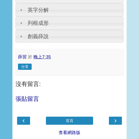
英字分解
列根成形
創義薛說
薛習
於
晚上7:35
分享
沒有留言:
張貼留言
‹
›
首頁
查看網路版