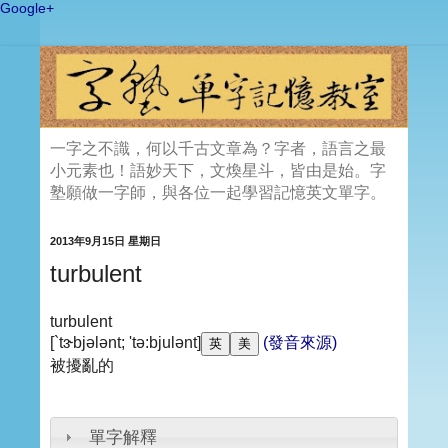
Google+
一字之不識，何以千古文章為？字者，語言之最
小元素也！語妙天下，文煥星斗，皆由是始。字
塾願做一字師，與各位一起學習記憶英文單字。
2013年9月15日 星期日
turbulent
turbulent
[`tɝbjələnt; 'tə:bjulənt]
(發音來源)
被擾亂的
單字解釋