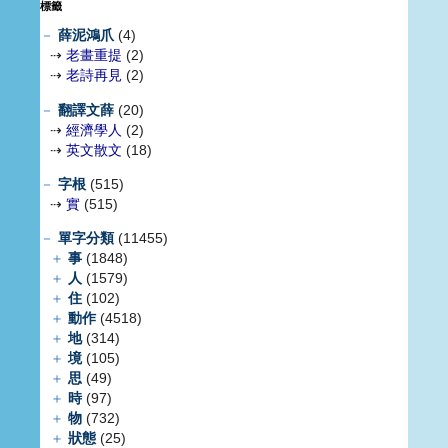
標籤
－
薛泥鴻爪
(4)
⇢
老畫重提
(2)
⇢
老詩再見
(2)
－
翻譯文薛
(20)
⇢
經濟學人
(2)
⇢
英文散文
(18)
－
字根
(515)
⇢
實
(515)
－
單字分類
(11455)
＋
事
(1848)
＋
人
(1579)
＋
住
(102)
＋
動作
(4518)
＋
地
(314)
＋
境
(105)
＋
思
(49)
＋
時
(97)
＋
物
(732)
＋
狀態
(25)