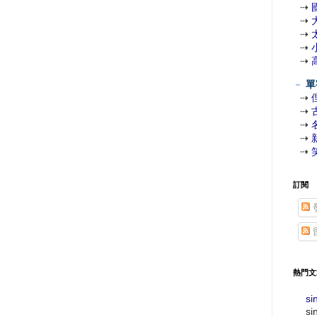
⇢
⇢
⇢
⇢
⇢
－
單
⇢
⇢
⇢
⇢
⇢
訂閱
熱門文
si
si