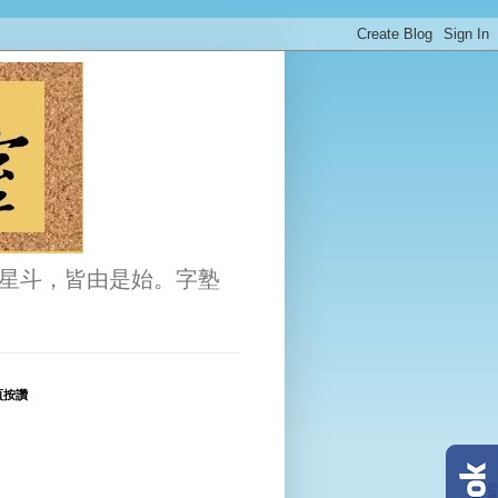
星斗，皆由是始。字塾
頁按讚