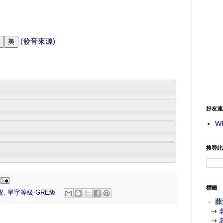
(發音來源)
好友連
W
搜尋此
標籤
覺
,
單字等級-GRE級
－
薛
⇢
⇢