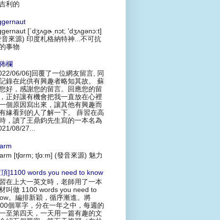
吉利的
ggernaut
ggernaut [`dʒʌgɚˌnɔt; 'dʒʌgənɔ:t]
發音來源) 印度札格納特神...不可抗
的事物
佈欄
2022/06/06]回覆了一位網友留言, 同
記錄在此供有興趣者略知其故。 蘇
您好，感謝您的留言。回應您的留
，正好讓有機會把我一直放在心裡
一個原因寫出來，讓其他有興趣而
有緣看到的人了解一下。 薛習在高
時，讀了王鼎鈞先生寫的一本名為
021/08/27...
arm
arm [tʃɑrm; tʃɑ:m] (發音來源) 魅力
頂]1100 words you need to know
習在上大一英文時，老師用了一本
叫做 1100 words you need to
now。編排新穎，循序漸進。將
100個單字，分在一年之中，每週的
一至第四天，一天用一篇有趣的文