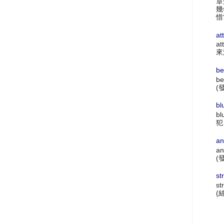
章
幾
惜
at
at
來
be
be
(
bl
bl
犯
an
an
(
st
st
(