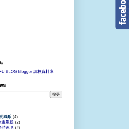
結
FU BLOG Blogger 調校資料庫
網誌
(4)
泥鴻爪
老畫重提
(2)
老詩再見
(2)