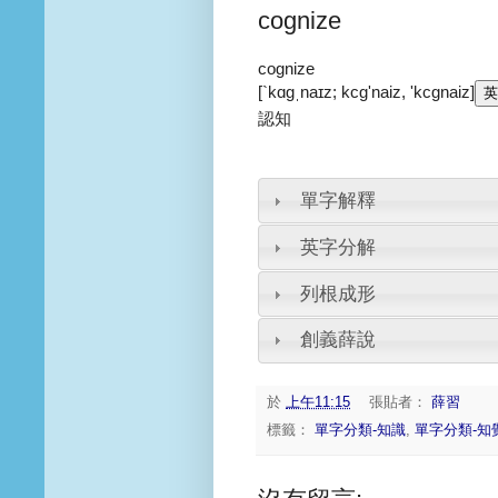
cognize
cognize
[`kɑgˌnaɪz; kcg'naiz, 'kcgnaiz]
認知
單字解釋
英字分解
列根成形
創義薛說
於
上午11:15
張貼者：
薛習
標籤：
單字分類-知識
,
單字分類-知