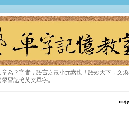
文章為？字者，語言之最小元素也！語妙天下，文煥
起學習記憶英文單字。
FB專