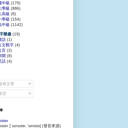
國中級
(170)
大學級
(886)
太高級
(8)
小學級
(154)
高中級
(1142)
(19)
字樂趣
俚語
(1)
古文觀字
(4)
名言
(2)
新聞
(8)
笑話
(4)
發表文章
留言
章
nister
nister [`sɪnɪstɚ; 'sinistə] (發音來源)