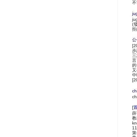
不
ju
ju
(
拒
公
[
步
三
言
的
又
中
[2
ch
ch
[置
薛
教材
k
1
第