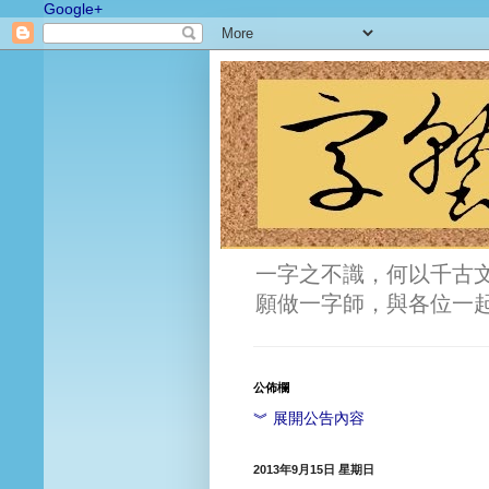
Google+
一字之不識，何以千古
願做一字師，與各位一
公佈欄
︾ 展開公告內容
2013年9月15日 星期日