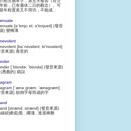
介紹五個單字，第五天複習（在廿
年前，已有週休二日的觀念）。可
當年程度差又不用功，不能成...
tenuate
tenuate [ə`tɛnjʊˌet; ə'tɛnjueit] (發音
源) 變稀薄
nevolent
nevolent [bə`nɛvələnt; bi'nɛvələnt]
發音來源) 善意的
under
under [`blʌndɚ; 'blʌndə] (發音來源)
 (愚蠢的) 錯誤
agram
agram [`ænəˌgræm; 'ænəgræm]
發音來源) 顛倒字母而成的字
rand
rand [strænd; strænd] (發音來源)
絲線絞纏成)股...擱淺...進退兩難