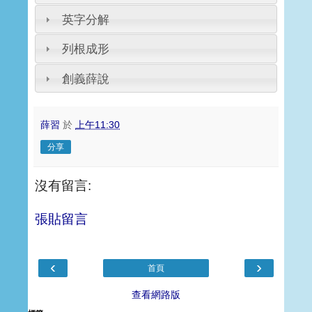
英字分解
列根成形
創義薛說
薛習
於
上午11:30
分享
沒有留言:
張貼留言
‹
›
首頁
查看網路版