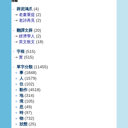
標籤
－
薛泥鴻爪
(4)
⇢
老畫重提
(2)
⇢
老詩再見
(2)
－
翻譯文薛
(20)
⇢
經濟學人
(2)
⇢
英文散文
(18)
－
字根
(515)
⇢
實
(515)
－
單字分類
(11455)
＋
事
(1848)
＋
人
(1579)
＋
住
(102)
＋
動作
(4518)
＋
地
(314)
＋
境
(105)
＋
思
(49)
＋
時
(97)
＋
物
(732)
＋
狀態
(25)