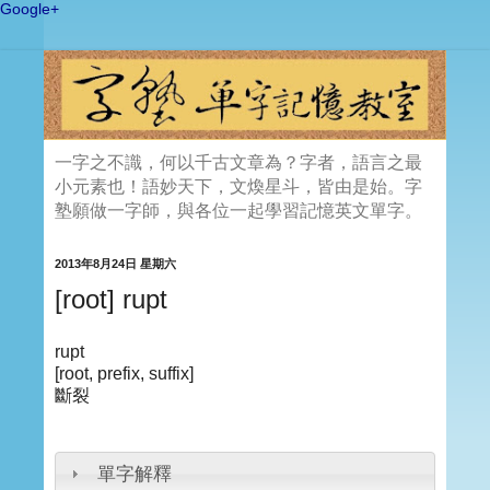
Google+
一字之不識，何以千古文章為？字者，語言之最
小元素也！語妙天下，文煥星斗，皆由是始。字
塾願做一字師，與各位一起學習記憶英文單字。
2013年8月24日 星期六
[root] rupt
rupt
[root, prefix, suffix]
斷裂
單字解釋