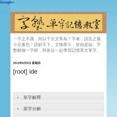
Google+
一字之不識，何以千古文章為？字者，語言之最
小元素也！語妙天下，文煥星斗，皆由是始。字
塾願做一字師，與各位一起學習記憶英文單字。
2012年9月6日 星期四
[root] ide
單字解釋
英字分解