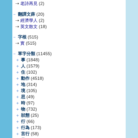
⇢
老詩再見
(2)
－
翻譯文薛
(20)
⇢
經濟學人
(2)
⇢
英文散文
(18)
－
字根
(515)
⇢
實
(515)
－
單字分類
(11455)
＋
事
(1848)
＋
人
(1579)
＋
住
(102)
＋
動作
(4518)
＋
地
(314)
＋
境
(105)
＋
思
(49)
＋
時
(97)
＋
物
(732)
＋
狀態
(25)
＋
行
(66)
＋
行為
(173)
＋
言行
(58)