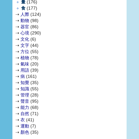
＋
量
(176)
＋
食
(177)
⇢
人際
(124)
⇢
動物
(98)
⇢
器官
(86)
⇢
心境
(290)
⇢
文化
(6)
⇢
文字
(44)
⇢
方位
(55)
⇢
植物
(78)
⇢
氣味
(20)
⇢
用語
(39)
⇢
病
(161)
⇢
知覺
(35)
⇢
知識
(55)
⇢
管理
(28)
⇢
聲音
(95)
⇢
能力
(68)
⇢
自然
(71)
⇢
衣
(41)
⇢
運動
(7)
⇢
顏色
(35)