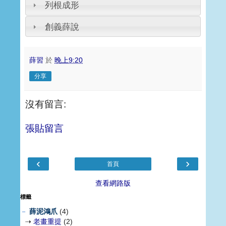
列根成形
創義薛說
薛習
於
晚上9:20
分享
沒有留言:
張貼留言
‹
›
首頁
查看網路版
標籤
－
薛泥鴻爪
(4)
⇢
老畫重提
(2)