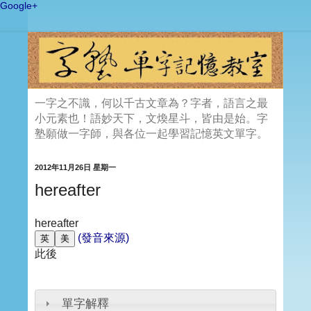
Google+
一字之不識，何以千古文章為？字者，語言之最
小元素也！語妙天下，文煥星斗，皆由是始。字
塾願做一字師，與各位一起學習記憶英文單字。
2012年11月26日 星期一
hereafter
hereafter
(發音來源)
此後
單字解釋