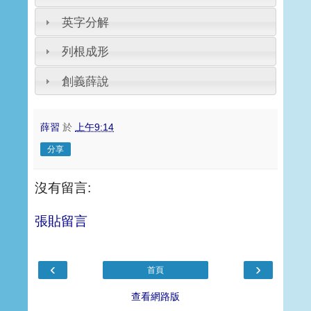
英字分解
列根成形
創義薛說
薛習
於
上午9:14
分享
沒有留言:
張貼留言
‹
›
首頁
查看網路版