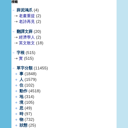
標籤
－
薛泥鴻爪
(4)
⇢
老畫重提
(2)
⇢
老詩再見
(2)
－
翻譯文薛
(20)
⇢
經濟學人
(2)
⇢
英文散文
(18)
－
字根
(515)
⇢
實
(515)
－
單字分類
(11455)
＋
事
(1848)
＋
人
(1579)
＋
住
(102)
＋
動作
(4518)
＋
地
(314)
＋
境
(105)
＋
思
(49)
＋
時
(97)
＋
物
(732)
＋
狀態
(25)