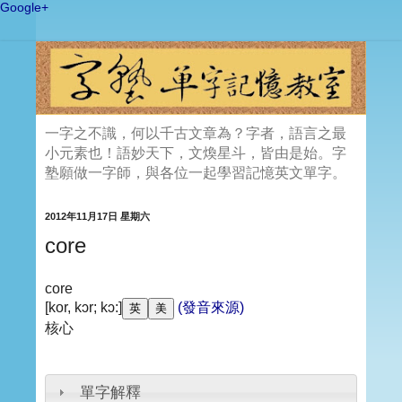
Google+
一字之不識，何以千古文章為？字者，語言之最
小元素也！語妙天下，文煥星斗，皆由是始。字
塾願做一字師，與各位一起學習記憶英文單字。
2012年11月17日 星期六
core
core
[kor, kɔr; kɔ:]
(發音來源)
核心
單字解釋