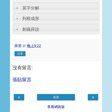
英字分解
列根成形
創義薛說
薛習
於
晚上9:22
分享
沒有留言:
張貼留言
‹
›
首頁
查看網路版