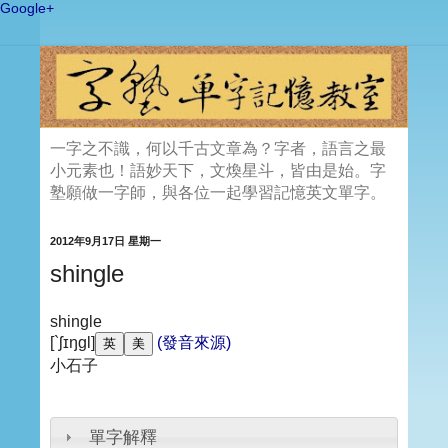
Google+
一字之不識，何以千古文章為？字者，語言之最
小元素也！語妙天下，文煥星斗，皆由是始。字
塾願做一字師，與各位一起學習記憶英文單字。
2012年9月17日 星期一
shingle
shingle
[`ʃɪŋgl]
(發音來源)
小石子
單字解釋