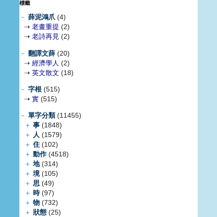
標籤
－
薛泥鴻爪
(4)
⇢
老畫重提
(2)
⇢
老詩再見
(2)
－
翻譯文薛
(20)
⇢
經濟學人
(2)
⇢
英文散文
(18)
－
字根
(515)
⇢
實
(515)
－
單字分類
(11455)
＋
事
(1848)
＋
人
(1579)
＋
住
(102)
＋
動作
(4518)
＋
地
(314)
＋
境
(105)
＋
思
(49)
＋
時
(97)
＋
物
(732)
＋
狀態
(25)