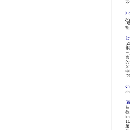
不
ju
ju
(
拒
公
[
步
三
言
的
又
中
[2
ch
ch
[置
薛
教材
k
1
第