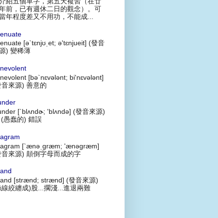
介紹五個單字，第五天複習（在廿
年前，已有週休二日的觀念）。可
當年程度差又不用功，不能成...
tenuate
tenuate [ə`tɛnjʊˌet; ə'tɛnjueit] (發音
源) 變稀薄
nevolent
nevolent [bə`nɛvələnt; bi'nɛvələnt]
發音來源) 善意的
under
under [`blʌndɚ; 'blʌndə] (發音來源)
 (愚蠢的) 錯誤
agram
agram [`ænəˌgræm; 'ænəgræm]
發音來源) 顛倒字母而成的字
rand
rand [strænd; strænd] (發音來源)
絲線絞纏成)股...擱淺...進退兩難