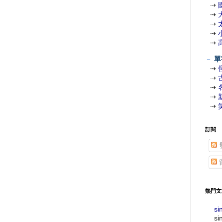
⇢
⇢
⇢
⇢
⇢
－
單
⇢
⇢
⇢
⇢
⇢
訂閱
熱門文
si
si