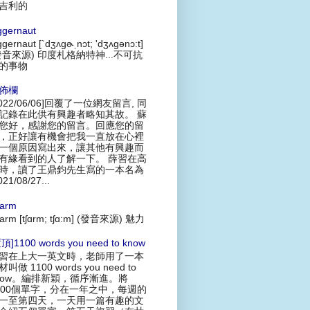
吉利的
ggernaut
ggernaut [`dʒʌgɚˌnɔt; 'dʒʌgənɔ:t]
發音來源) 印度札格納特神...不可抗
的事物
佈欄
2022/06/06]回覆了一位網友留言, 同
記錄在此供有興趣者略知其故。 蘇
您好，感謝您的留言。回應您的留
，正好讓有機會把我一直放在心裡
一個原因寫出來，讓其他有興趣而
有緣看到的人了解一下。 薛習在高
時，讀了王鼎鈞先生寫的一本名為
021/08/27...
arm
arm [tʃɑrm; tʃɑ:m] (發音來源) 魅力
頂]1100 words you need to know
習在上大一英文時，老師用了一本
叫做 1100 words you need to
now。編排新穎，循序漸進。將
100個單字，分在一年之中，每週的
一至第四天，一天用一篇有趣的文