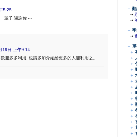
－
翻
午5:25
⇢
一輩子 謝謝你~~
⇢
－
字
⇢
－
單
月19日 上午9:14
＋
 歡迎多多利用, 也請多加介紹給更多的人能利用之。
＋
＋
＋
＋
＋
＋
＋
＋
＋
＋
＋
＋
＋
＋