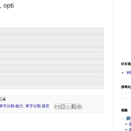
, opti
好友連
W
搜尋此
單字分類-能力
,
單字分類-器官
標籤
－
薛
⇢
⇢