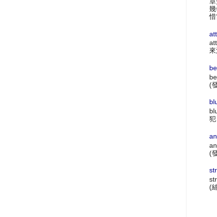
章
幾
惜
at
at
來
be
be
(
bl
bl
犯
an
an
(
st
st
(