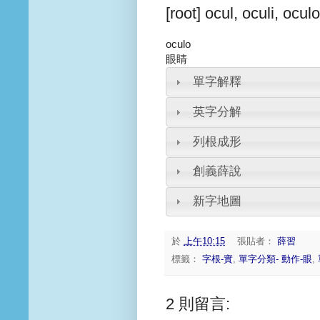
[root] ocul, oculi, oculo
oculo
眼睛
單字解釋
英字分解
列根成形
創義薛說
新字地圖
於
上午10:15
張貼者：
薛習
標籤：
字根-實
,
單字分類- 動作-眼
,
2 則留言: