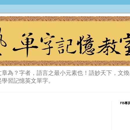
文章為？字者，語言之最小元素也！語妙天下，文煥
起學習記憶英文單字。
FB專