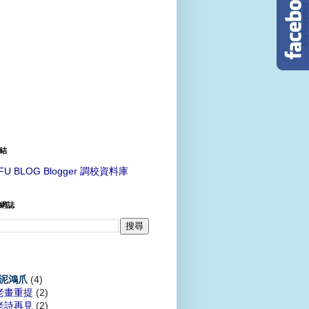
結
FU BLOG Blogger 調校資料庫
網誌
(4)
泥鴻爪
老畫重提
(2)
老詩再見
(2)