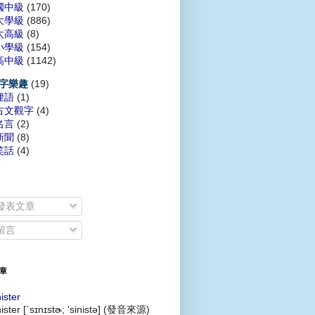
國中級
(170)
大學級
(886)
太高級
(8)
小學級
(154)
高中級
(1142)
(19)
字樂趣
俚語
(1)
古文觀字
(4)
名言
(2)
新聞
(8)
笑話
(4)
發表文章
留言
章
nister
nister [`sɪnɪstɚ; 'sinistə] (發音來源)