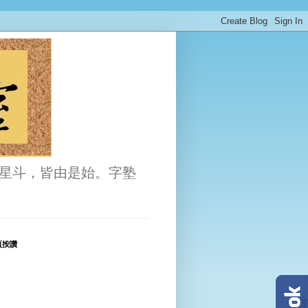
星斗，皆由是始。字塾
頁按讚