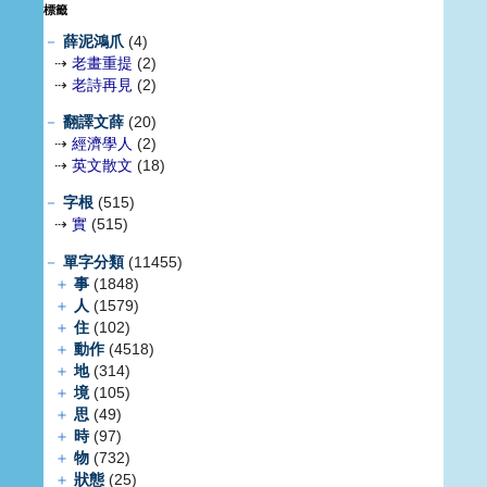
標籤
－
薛泥鴻爪
(4)
⇢
老畫重提
(2)
⇢
老詩再見
(2)
－
翻譯文薛
(20)
⇢
經濟學人
(2)
⇢
英文散文
(18)
－
字根
(515)
⇢
實
(515)
－
單字分類
(11455)
＋
事
(1848)
＋
人
(1579)
＋
住
(102)
＋
動作
(4518)
＋
地
(314)
＋
境
(105)
＋
思
(49)
＋
時
(97)
＋
物
(732)
＋
狀態
(25)