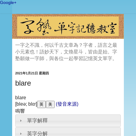
Google+
一字之不識，何以千古文章為？字者，語言之最
小元素也！語妙天下，文煥星斗，皆由是始。字
塾願做一字師，與各位一起學習記憶英文單字。
2021年1月21日 星期四
blare
blare
[bleə; blɛr]
(發音來源)
鳴響
單字解釋
英字分解