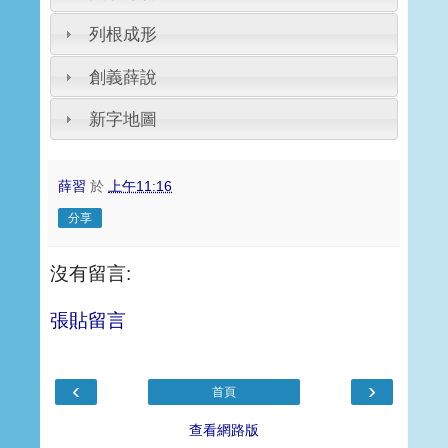
列根成形
創義薛說
新字地圖
薛習
於
上午11:16
分享
沒有留言:
張貼留言
‹
›
首頁
查看網路版