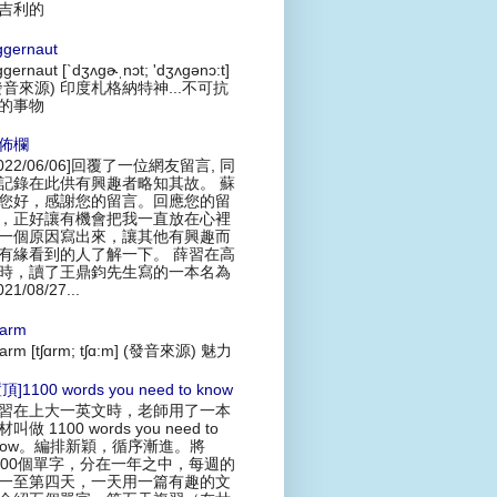
吉利的
ggernaut
ggernaut [`dʒʌgɚˌnɔt; 'dʒʌgənɔ:t]
發音來源) 印度札格納特神...不可抗
的事物
佈欄
2022/06/06]回覆了一位網友留言, 同
記錄在此供有興趣者略知其故。 蘇
您好，感謝您的留言。回應您的留
，正好讓有機會把我一直放在心裡
一個原因寫出來，讓其他有興趣而
有緣看到的人了解一下。 薛習在高
時，讀了王鼎鈞先生寫的一本名為
021/08/27...
arm
arm [tʃɑrm; tʃɑ:m] (發音來源) 魅力
頂]1100 words you need to know
習在上大一英文時，老師用了一本
叫做 1100 words you need to
now。編排新穎，循序漸進。將
100個單字，分在一年之中，每週的
一至第四天，一天用一篇有趣的文