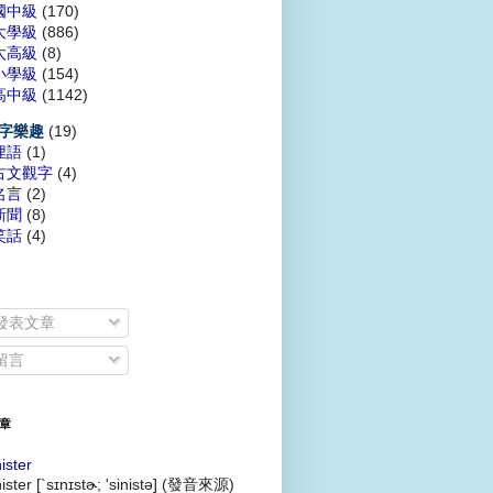
國中級
(170)
大學級
(886)
太高級
(8)
小學級
(154)
高中級
(1142)
(19)
字樂趣
俚語
(1)
古文觀字
(4)
名言
(2)
新聞
(8)
笑話
(4)
發表文章
留言
章
nister
nister [`sɪnɪstɚ; 'sinistə] (發音來源)