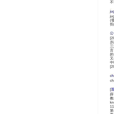
不
ju
ju
(
拒
公
[
步
三
言
的
又
中
[2
ch
ch
[置
薛
教材
k
1
第