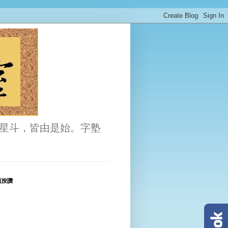
星斗，皆由是始。字塾
頁按讚