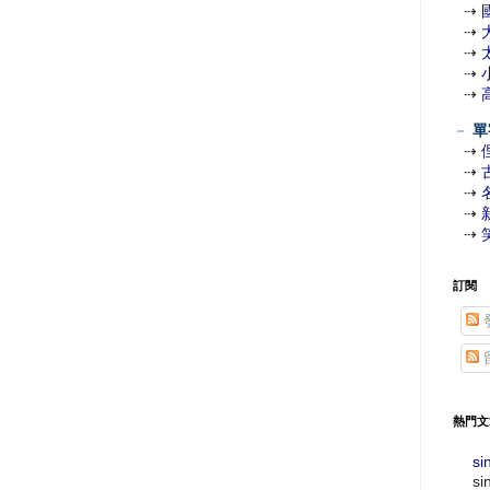
⇢
⇢
⇢
⇢
⇢
－
單
⇢
⇢
⇢
⇢
⇢
訂閱
熱門文
si
si