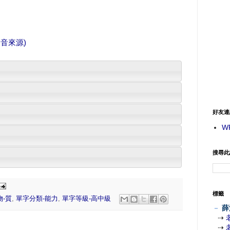
發音來源)
好友連
W
搜尋此
標籤
物-質
,
單字分類-能力
,
單字等級-高中級
－
薛
⇢
⇢