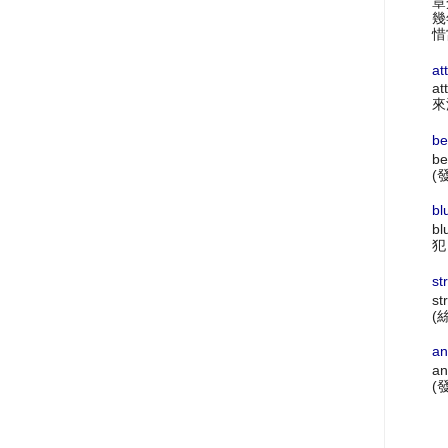
章
幾
惜
at
at
來
be
be
(
bl
bl
犯
st
st
(
an
an
(