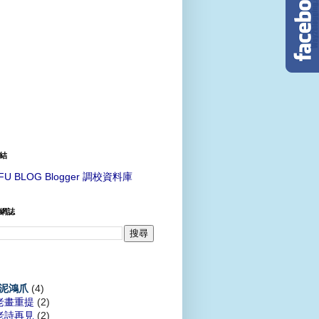
結
FU BLOG Blogger 調校資料庫
網誌
(4)
泥鴻爪
老畫重提
(2)
老詩再見
(2)