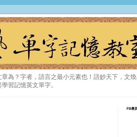
文章為？字者，語言之最小元素也！語妙天下，文煥
起學習記憶英文單字。
FB專