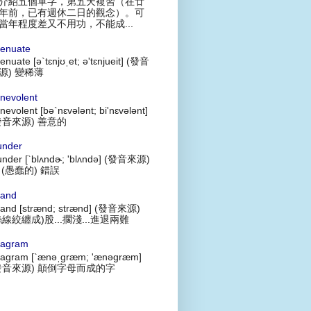
介紹五個單字，第五天複習（在廿
年前，已有週休二日的觀念）。可
當年程度差又不用功，不能成...
tenuate
tenuate [ə`tɛnjʊˌet; ə'tɛnjueit] (發音
源) 變稀薄
nevolent
nevolent [bə`nɛvələnt; bi'nɛvələnt]
發音來源) 善意的
under
under [`blʌndɚ; 'blʌndə] (發音來源)
 (愚蠢的) 錯誤
rand
rand [strænd; strænd] (發音來源)
絲線絞纏成)股...擱淺...進退兩難
agram
agram [`ænəˌgræm; 'ænəgræm]
發音來源) 顛倒字母而成的字