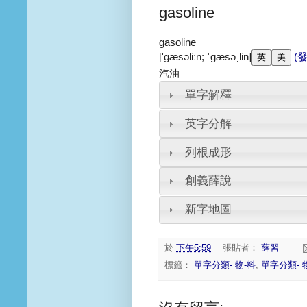
gasoline
gasoline
['gæsəliːn; ˈɡæsəˌlin]
(
汽油
單字解釋
英字分解
列根成形
創義薛說
新字地圖
於
下午5:59
張貼者：
薛習
標籤：
單字分類- 物-料
,
單字分類- 