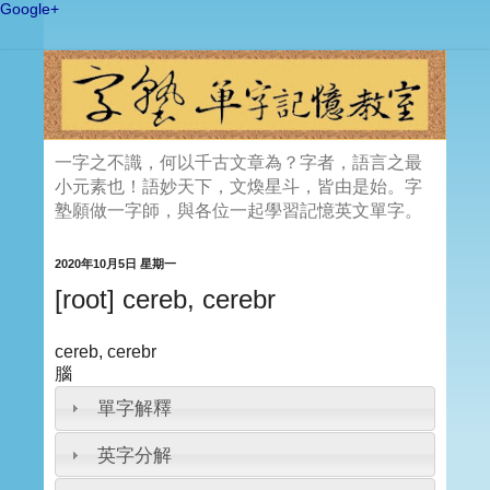
Google+
一字之不識，何以千古文章為？字者，語言之最
小元素也！語妙天下，文煥星斗，皆由是始。字
塾願做一字師，與各位一起學習記憶英文單字。
2020年10月5日 星期一
[root] cereb, cerebr
cereb, cerebr
腦
單字解釋
英字分解