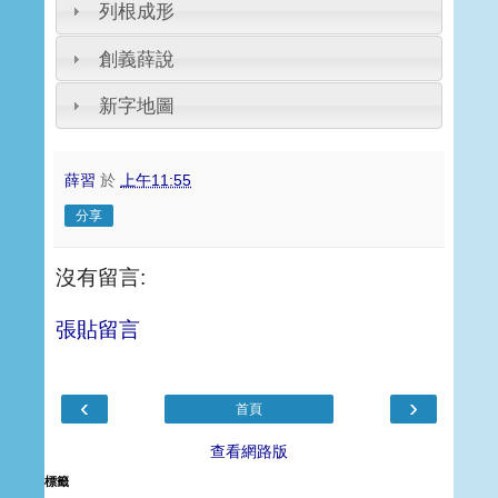
列根成形
創義薛說
新字地圖
薛習
於
上午11:55
分享
沒有留言:
張貼留言
‹
›
首頁
查看網路版
標籤