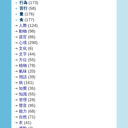
＋
行為
(173)
＋
言行
(58)
＋
量
(176)
＋
食
(177)
⇢
人際
(124)
⇢
動物
(98)
⇢
器官
(86)
⇢
心境
(290)
⇢
文化
(6)
⇢
文字
(44)
⇢
方位
(55)
⇢
植物
(78)
⇢
氣味
(20)
⇢
用語
(39)
⇢
病
(161)
⇢
知覺
(35)
⇢
知識
(55)
⇢
管理
(28)
⇢
聲音
(95)
⇢
能力
(68)
⇢
自然
(71)
⇢
衣
(41)