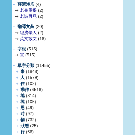
－
薛泥鴻爪
(4)
⇢
老畫重提
(2)
⇢
老詩再見
(2)
－
翻譯文薛
(20)
⇢
經濟學人
(2)
⇢
英文散文
(18)
－
字根
(515)
⇢
實
(515)
－
單字分類
(11455)
＋
事
(1848)
＋
人
(1579)
＋
住
(102)
＋
動作
(4518)
＋
地
(314)
＋
境
(105)
＋
思
(49)
＋
時
(97)
＋
物
(732)
＋
狀態
(25)
＋
行
(66)