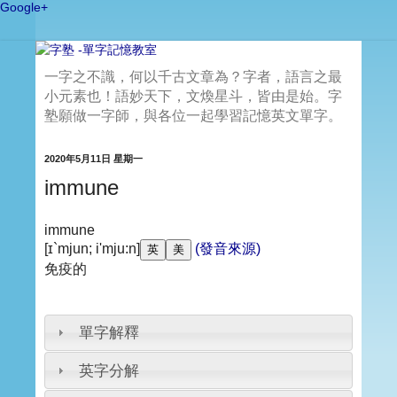
Google+
一字之不識，何以千古文章為？字者，語言之最
小元素也！語妙天下，文煥星斗，皆由是始。字
塾願做一字師，與各位一起學習記憶英文單字。
2020年5月11日 星期一
immune
immune
[ɪ`mjun; i'mju:n]
(發音來源)
免疫的
單字解釋
英字分解