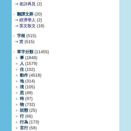
⇢
老詩再見
(2)
－
翻譯文薛
(20)
⇢
經濟學人
(2)
⇢
英文散文
(18)
－
字根
(515)
⇢
實
(515)
－
單字分類
(11455)
＋
事
(1848)
＋
人
(1579)
＋
住
(102)
＋
動作
(4518)
＋
地
(314)
＋
境
(105)
＋
思
(49)
＋
時
(97)
＋
物
(732)
＋
狀態
(25)
＋
行
(66)
＋
行為
(173)
＋
言行
(58)