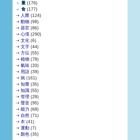
＋
量
(176)
＋
食
(177)
⇢
人際
(124)
⇢
動物
(98)
⇢
器官
(86)
⇢
心境
(290)
⇢
文化
(6)
⇢
文字
(44)
⇢
方位
(55)
⇢
植物
(78)
⇢
氣味
(20)
⇢
用語
(39)
⇢
病
(161)
⇢
知覺
(35)
⇢
知識
(55)
⇢
管理
(28)
⇢
聲音
(95)
⇢
能力
(68)
⇢
自然
(71)
⇢
衣
(41)
⇢
運動
(7)
⇢
顏色
(35)