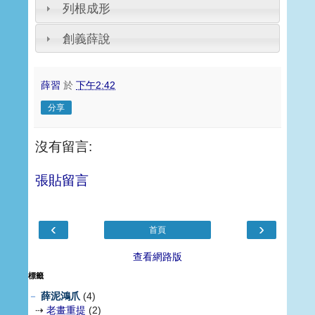
列根成形
創義薛說
薛習
於
下午2:42
分享
沒有留言:
張貼留言
‹
›
首頁
查看網路版
標籤
－
薛泥鴻爪
(4)
⇢
老畫重提
(2)