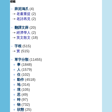
標籤
－
薛泥鴻爪
(4)
⇢
老畫重提
(2)
⇢
老詩再見
(2)
－
翻譯文薛
(20)
⇢
經濟學人
(2)
⇢
英文散文
(18)
－
字根
(515)
⇢
實
(515)
－
單字分類
(11455)
＋
事
(1848)
＋
人
(1579)
＋
住
(102)
＋
動作
(4518)
＋
地
(314)
＋
境
(105)
＋
思
(49)
＋
時
(97)
＋
物
(732)
＋
狀態
(25)