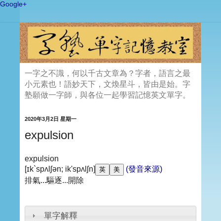
Google+
一字之不識，何以千古文章為？字者，語言之最
小元素也！語妙天下，文煥星斗，皆由是始。字
塾願做一字師，與各位一起學習記憶英文單字。
2020年3月2日 星期一
expulsion
expulsion
[ɪk`spʌlʃən; ik'spʌlʃn]
(發音來源)
排氣...驅逐...開除
單字解釋