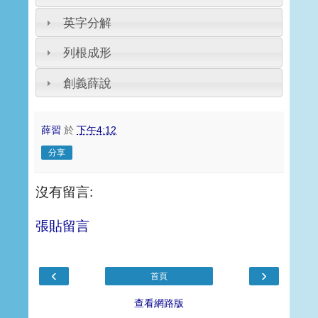
英字分解
列根成形
創義薛說
薛習
於
下午4:12
分享
沒有留言:
張貼留言
‹
›
首頁
查看網路版