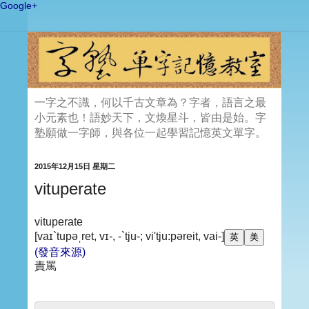
Google+
一字之不識，何以千古文章為？字者，語言之最
小元素也！語妙天下，文煥星斗，皆由是始。字
塾願做一字師，與各位一起學習記憶英文單字。
2015年12月15日 星期二
vituperate
vituperate
[vaɪ`tupəˌret, vɪ-, -`tju-; vi'tju:pəreit, vai-]
(發音來源)
責罵