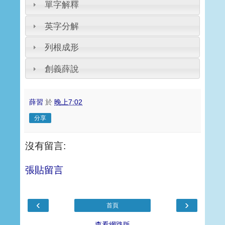
單字解釋
英字分解
列根成形
創義薛說
薛習
於
晚上7:02
分享
沒有留言:
張貼留言
‹
›
首頁
查看網路版