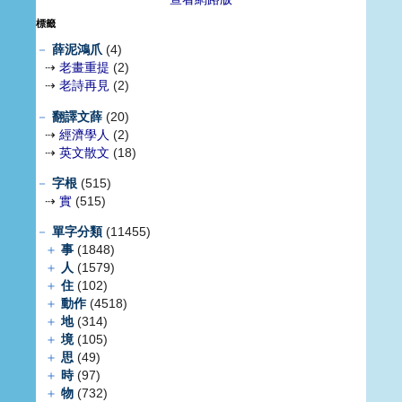
標籤
－
薛泥鴻爪
(4)
⇢
老畫重提
(2)
⇢
老詩再見
(2)
－
翻譯文薛
(20)
⇢
經濟學人
(2)
⇢
英文散文
(18)
－
字根
(515)
⇢
實
(515)
－
單字分類
(11455)
＋
事
(1848)
＋
人
(1579)
＋
住
(102)
＋
動作
(4518)
＋
地
(314)
＋
境
(105)
＋
思
(49)
＋
時
(97)
＋
物
(732)