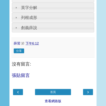
英字分解
列根成形
創義薛說
薛習
於
下午6:12
分享
沒有留言:
張貼留言
‹
›
首頁
查看網路版