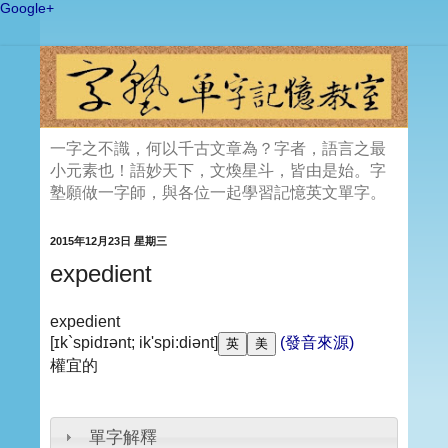
Google+
一字之不識，何以千古文章為？字者，語言之最
小元素也！語妙天下，文煥星斗，皆由是始。字
塾願做一字師，與各位一起學習記憶英文單字。
2015年12月23日 星期三
expedient
expedient
[ɪk`spidɪənt; ik'spi:diənt]
(發音來源)
權宜的
單字解釋