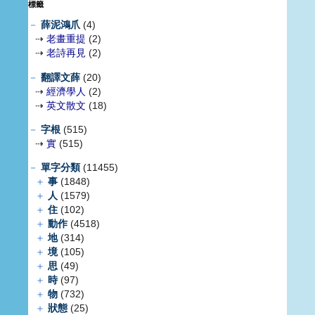
標籤
－
薛泥鴻爪
(4)
⇢
老畫重提
(2)
⇢
老詩再見
(2)
－
翻譯文薛
(20)
⇢
經濟學人
(2)
⇢
英文散文
(18)
－
字根
(515)
⇢
實
(515)
－
單字分類
(11455)
＋
事
(1848)
＋
人
(1579)
＋
住
(102)
＋
動作
(4518)
＋
地
(314)
＋
境
(105)
＋
思
(49)
＋
時
(97)
＋
物
(732)
＋
狀態
(25)