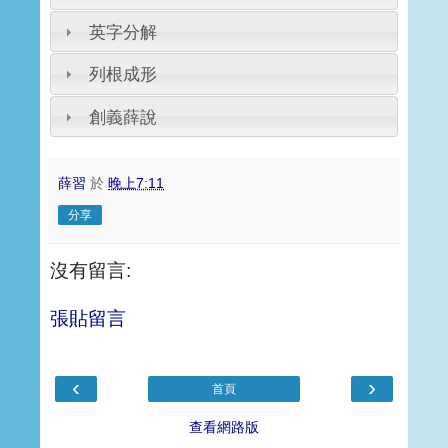
英字分解
列根成形
創義薛說
薛習
於
晚上7:11
分享
沒有留言:
張貼留言
‹
›
首頁
查看網路版