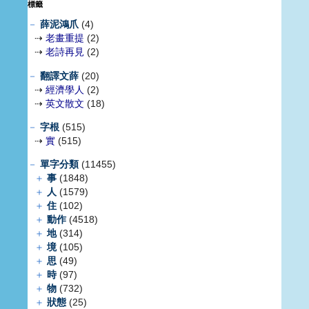
標籤
－
薛泥鴻爪
(4)
⇢
老畫重提
(2)
⇢
老詩再見
(2)
－
翻譯文薛
(20)
⇢
經濟學人
(2)
⇢
英文散文
(18)
－
字根
(515)
⇢
實
(515)
－
單字分類
(11455)
＋
事
(1848)
＋
人
(1579)
＋
住
(102)
＋
動作
(4518)
＋
地
(314)
＋
境
(105)
＋
思
(49)
＋
時
(97)
＋
物
(732)
＋
狀態
(25)