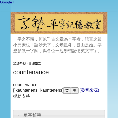
Google+
一字之不識，何以千古文章為？字者，語言之最
小元素也！語妙天下，文煥星斗，皆由是始。字
塾願做一字師，與各位一起學習記憶英文單字。
2015年8月4日 星期二
countenance
countenance
[`kaʊntənəns; 'kauntənəns]
(發音來源)
援助支持
單字解釋