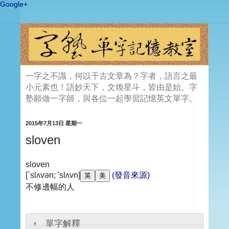
Google+
一字之不識，何以千古文章為？字者，語言之最
小元素也！語妙天下，文煥星斗，皆由是始。字
塾願做一字師，與各位一起學習記憶英文單字。
2015年7月13日 星期一
sloven
sloven
[`slʌvən; 'slʌvn]
(發音來源)
不修邊幅的人
單字解釋