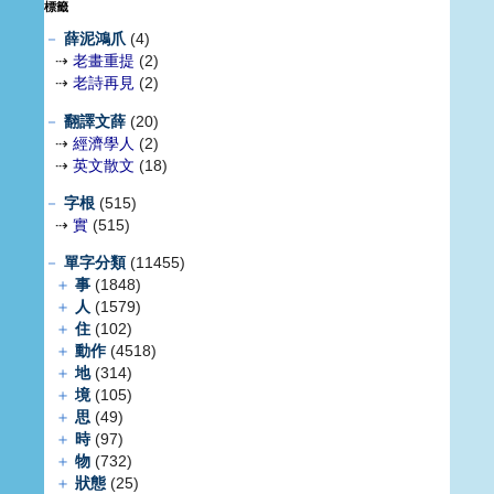
標籤
－
薛泥鴻爪
(4)
⇢
老畫重提
(2)
⇢
老詩再見
(2)
－
翻譯文薛
(20)
⇢
經濟學人
(2)
⇢
英文散文
(18)
－
字根
(515)
⇢
實
(515)
－
單字分類
(11455)
＋
事
(1848)
＋
人
(1579)
＋
住
(102)
＋
動作
(4518)
＋
地
(314)
＋
境
(105)
＋
思
(49)
＋
時
(97)
＋
物
(732)
＋
狀態
(25)