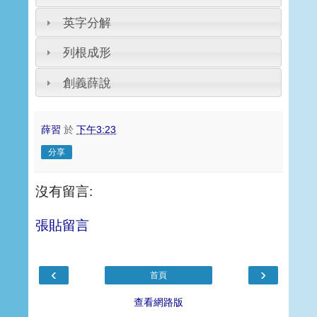
英字分解
列根成形
創義薛說
薛習
於
下午3:23
分享
沒有留言:
張貼留言
‹
›
首頁
查看網路版