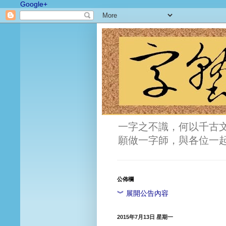
Google+
一字之不識，何以千古
願做一字師，與各位一
公佈欄
︾ 展開公告內容
2015年7月13日 星期一