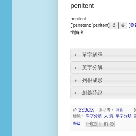
penitent
penitent
[`pɛnətənt; 'pɛnitənt]
(發
懺悔者
單字解釋
英字分解
列根成形
創義薛說
於
下午5:23
張貼者：
薛習
標籤：
單字分類- 人-責
,
單字分類- 
學級