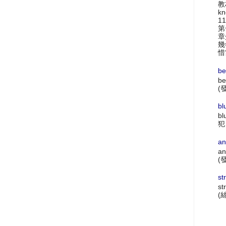
教材
k
1
第
章
幾
惜
be
be
(
bl
bl
犯
an
an
(
st
st
(