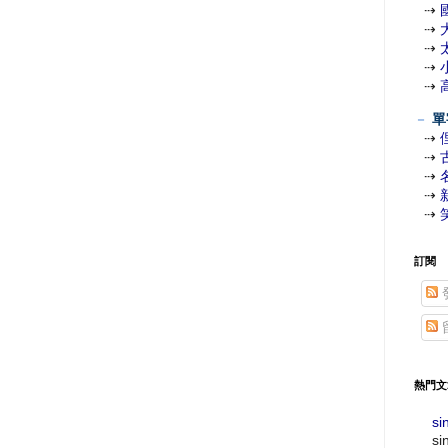
⇢
⇢
⇢
⇢
⇢
－
單
⇢
⇢
⇢
⇢
⇢
訂閱
熱門文
si
si