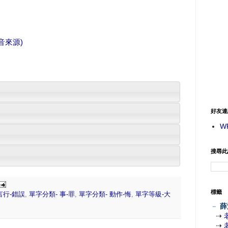
音來源)
好友連
W
搜尋此
標籤
言行-錯誤
,
單字分類- 事-罪
,
單字分類- 動作-悔
,
單字等級-大
－
薛
⇢
⇢