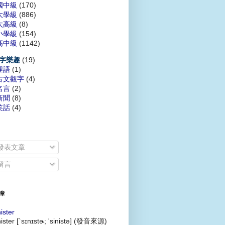
國中級
(170)
大學級
(886)
太高級
(8)
小學級
(154)
高中級
(1142)
(19)
字樂趣
俚語
(1)
古文觀字
(4)
名言
(2)
新聞
(8)
笑話
(4)
發表文章
留言
章
nister
nister [`sɪnɪstɚ; 'sinistə] (發音來源)