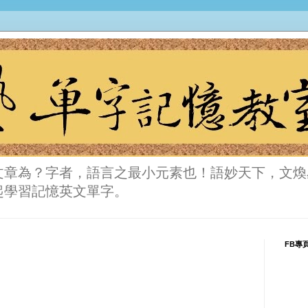
文章為？字者，語言之最小元素也！語妙天下，文煥
起學習記憶英文單字。
FB專