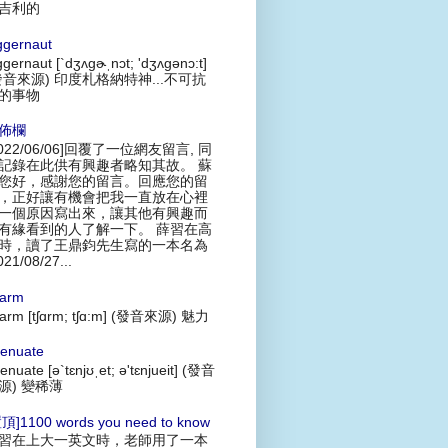
吉利的
ggernaut
ggernaut [`dʒʌgɚˌnɔt; 'dʒʌgənɔ:t]
發音來源) 印度札格納特神...不可抗
的事物
佈欄
2022/06/06]回覆了一位網友留言, 同
記錄在此供有興趣者略知其故。 蘇
您好，感謝您的留言。回應您的留
，正好讓有機會把我一直放在心裡
一個原因寫出來，讓其他有興趣而
有緣看到的人了解一下。 薛習在高
時，讀了王鼎鈞先生寫的一本名為
021/08/27...
arm
arm [tʃɑrm; tʃɑ:m] (發音來源) 魅力
tenuate
tenuate [ə`tɛnjʊˌet; ə'tɛnjueit] (發音
源) 變稀薄
頂]1100 words you need to know
習在上大一英文時，老師用了一本