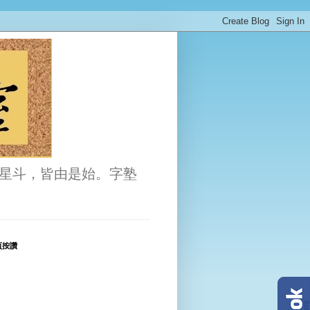
星斗，皆由是始。字塾
頁按讚