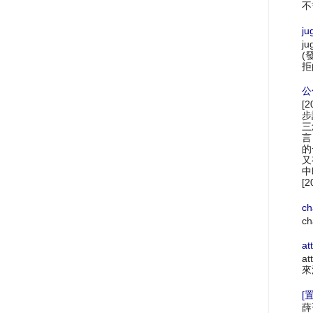
不
ju
ju
(
拒
公
[
步
三
言
的
又
中
[2
ch
ch
at
at
來
[置
薛