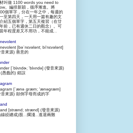
叫做 1100 words you need to
now。編排新穎，循序漸進。將
100個單字，分在一年之中，每週的
一至第四天，一天用一篇有趣的文
介紹五個單字，第五天複習（在廿
年前，已有週休二日的觀念）。可
當年程度差又不用功，不能成...
nevolent
nevolent [bə`nɛvələnt; bi'nɛvələnt]
發音來源) 善意的
under
under [`blʌndɚ; 'blʌndə] (發音來源)
 (愚蠢的) 錯誤
agram
agram [`ænəˌgræm; 'ænəgræm]
發音來源) 顛倒字母而成的字
rand
rand [strænd; strænd] (發音來源)
絲線絞纏成)股...擱淺...進退兩難