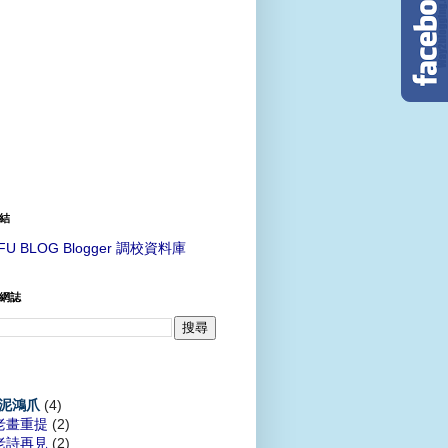
結
FU BLOG Blogger 調校資料庫
網誌
(4)
泥鴻爪
老畫重提
(2)
老詩再見
(2)