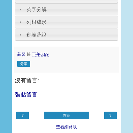
英字分解
列根成形
創義薛說
薛習
於
下午6:59
分享
沒有留言:
張貼留言
‹
›
首頁
查看網路版