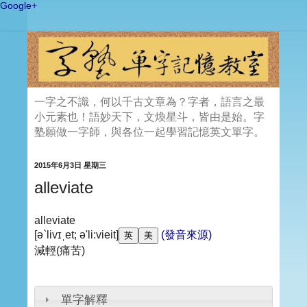
Google+
一字之不識，何以千古文章為？字者，語言之最
小元素也！語妙天下，文煥星斗，皆由是始。字
塾願做一字師，與各位一起學習記憶英文單字。
2015年6月3日 星期三
alleviate
alleviate
[ə`livɪˌet; ə'li:vieit]
(發音來源)
減輕(痛苦)
單字解釋