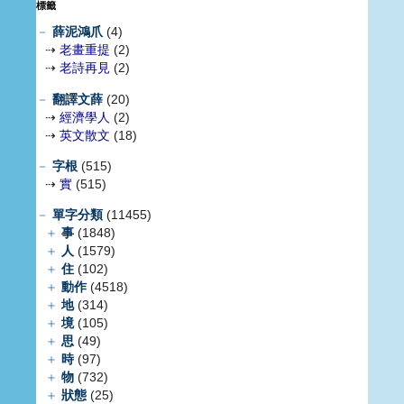
標籤
－
薛泥鴻爪
(4)
⇢
老畫重提
(2)
⇢
老詩再見
(2)
－
翻譯文薛
(20)
⇢
經濟學人
(2)
⇢
英文散文
(18)
－
字根
(515)
⇢
實
(515)
－
單字分類
(11455)
＋
事
(1848)
＋
人
(1579)
＋
住
(102)
＋
動作
(4518)
＋
地
(314)
＋
境
(105)
＋
思
(49)
＋
時
(97)
＋
物
(732)
＋
狀態
(25)