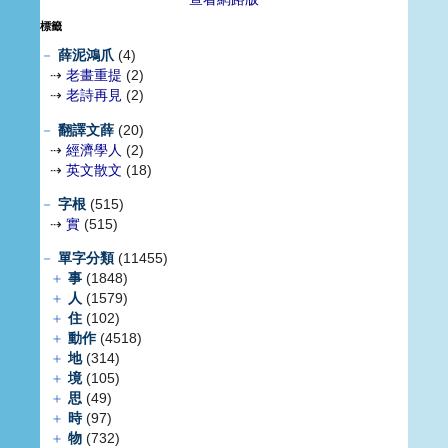
標籤
－
薛泥鴻爪
(4)
⇢
老畫重提
(2)
⇢
老詩再見
(2)
－
翻譯文薛
(20)
⇢
經濟學人
(2)
⇢
英文散文
(18)
－
字根
(515)
⇢
實
(515)
－
單字分類
(11455)
＋
事
(1848)
＋
人
(1579)
＋
住
(102)
＋
動作
(4518)
＋
地
(314)
＋
境
(105)
＋
思
(49)
＋
時
(97)
＋
物
(732)