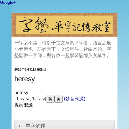
Google+
一字之不識，何以千古文章為？字者，語言之最
小元素也！語妙天下，文煥星斗，皆由是始。字
塾願做一字師，與各位一起學習記憶英文單字。
2015年5月31日 星期日
heresy
heresy
[`hɛrəsɪ; 'hɛrəsi]
(發音來源)
異端邪說
單字解釋