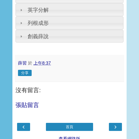
英字分解
列根成形
創義薛說
薛習
於
上午8:37
分享
沒有留言:
張貼留言
‹
›
首頁
查看網路版