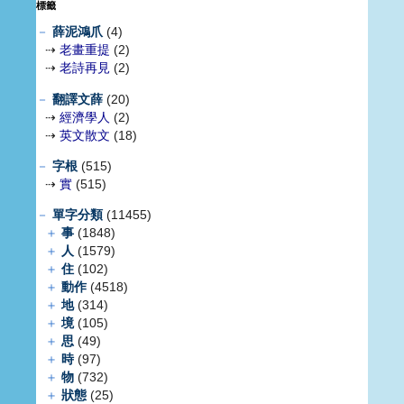
標籤
－
薛泥鴻爪
(4)
⇢
老畫重提
(2)
⇢
老詩再見
(2)
－
翻譯文薛
(20)
⇢
經濟學人
(2)
⇢
英文散文
(18)
－
字根
(515)
⇢
實
(515)
－
單字分類
(11455)
＋
事
(1848)
＋
人
(1579)
＋
住
(102)
＋
動作
(4518)
＋
地
(314)
＋
境
(105)
＋
思
(49)
＋
時
(97)
＋
物
(732)
＋
狀態
(25)