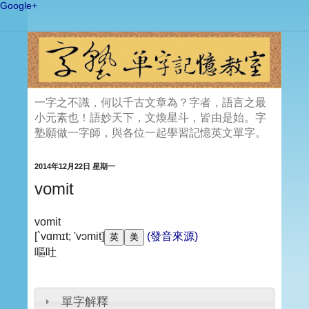
Google+
一字之不識，何以千古文章為？字者，語言之最
小元素也！語妙天下，文煥星斗，皆由是始。字
塾願做一字師，與各位一起學習記憶英文單字。
2014年12月22日 星期一
vomit
vomit
[`vɑmɪt; 'vɔmit]
(發音來源)
嘔吐
單字解釋