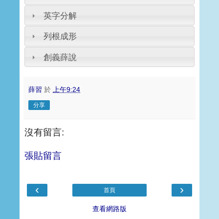
英字分解
列根成形
創義薛說
薛習
於
上午9:24
分享
沒有留言:
張貼留言
‹
›
首頁
查看網路版