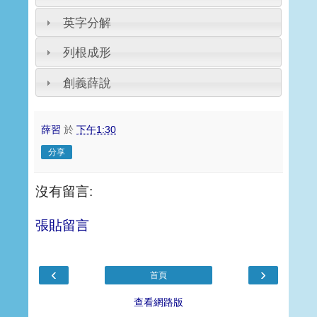
英字分解
列根成形
創義薛說
薛習
於
下午1:30
分享
沒有留言:
張貼留言
‹
›
首頁
查看網路版