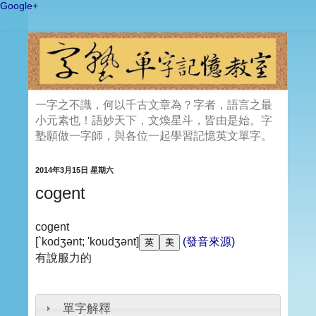
Google+
一字之不識，何以千古文章為？字者，語言之最
小元素也！語妙天下，文煥星斗，皆由是始。字
塾願做一字師，與各位一起學習記憶英文單字。
2014年3月15日 星期六
cogent
cogent
[`kodʒənt; 'koudʒənt]
(發音來源)
有說服力的
單字解釋