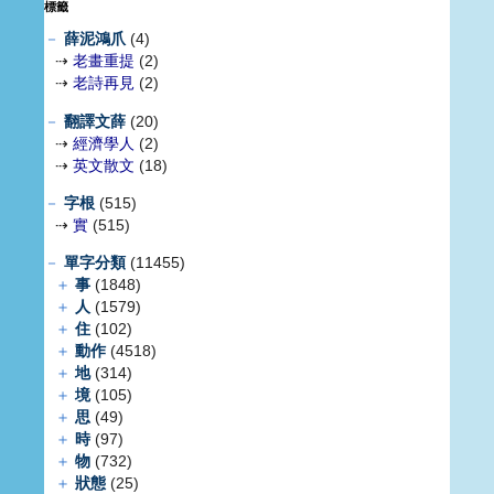
標籤
－
薛泥鴻爪
(4)
⇢
老畫重提
(2)
⇢
老詩再見
(2)
－
翻譯文薛
(20)
⇢
經濟學人
(2)
⇢
英文散文
(18)
－
字根
(515)
⇢
實
(515)
－
單字分類
(11455)
＋
事
(1848)
＋
人
(1579)
＋
住
(102)
＋
動作
(4518)
＋
地
(314)
＋
境
(105)
＋
思
(49)
＋
時
(97)
＋
物
(732)
＋
狀態
(25)