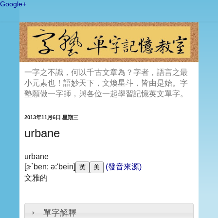
Google+
一字之不識，何以千古文章為？字者，語言之最
小元素也！語妙天下，文煥星斗，皆由是始。字
塾願做一字師，與各位一起學習記憶英文單字。
2013年11月6日 星期三
urbane
urbane
[ɝ`ben; ə:'bein]
(發音來源)
文雅的
單字解釋