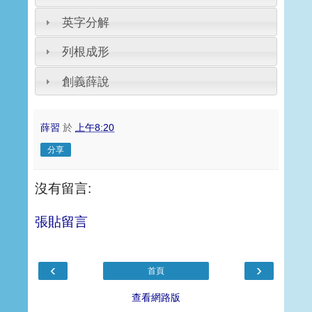
英字分解
列根成形
創義薛說
薛習
於
上午8:20
分享
沒有留言:
張貼留言
‹
›
首頁
查看網路版