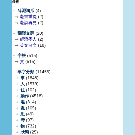
標籤
－
薛泥鴻爪
(4)
⇢
老畫重提
(2)
⇢
老詩再見
(2)
－
翻譯文薛
(20)
⇢
經濟學人
(2)
⇢
英文散文
(18)
－
字根
(515)
⇢
實
(515)
－
單字分類
(11455)
＋
事
(1848)
＋
人
(1579)
＋
住
(102)
＋
動作
(4518)
＋
地
(314)
＋
境
(105)
＋
思
(49)
＋
時
(97)
＋
物
(732)
＋
狀態
(25)