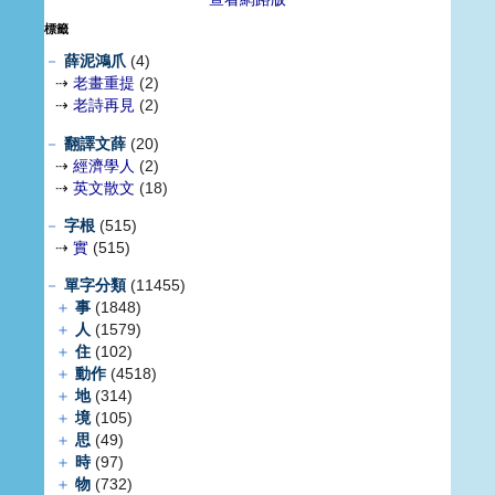
標籤
－
薛泥鴻爪
(4)
⇢
老畫重提
(2)
⇢
老詩再見
(2)
－
翻譯文薛
(20)
⇢
經濟學人
(2)
⇢
英文散文
(18)
－
字根
(515)
⇢
實
(515)
－
單字分類
(11455)
＋
事
(1848)
＋
人
(1579)
＋
住
(102)
＋
動作
(4518)
＋
地
(314)
＋
境
(105)
＋
思
(49)
＋
時
(97)
＋
物
(732)