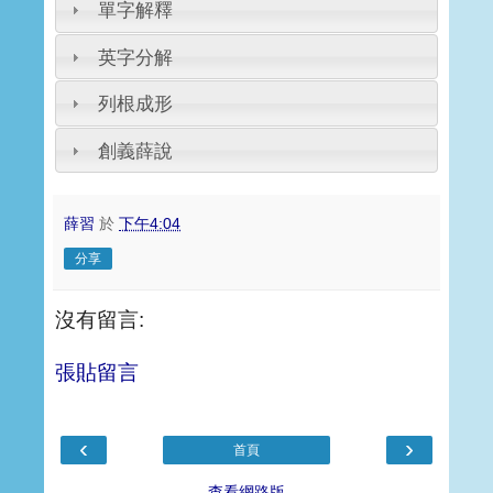
單字解釋
英字分解
列根成形
創義薛說
薛習
於
下午4:04
分享
沒有留言:
張貼留言
‹
›
首頁
查看網路版