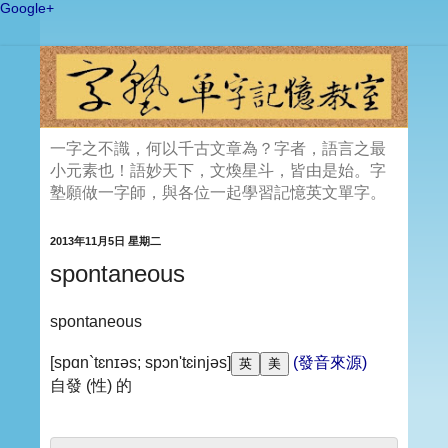
Google+
一字之不識，何以千古文章為？字者，語言之最
小元素也！語妙天下，文煥星斗，皆由是始。字
塾願做一字師，與各位一起學習記憶英文單字。
2013年11月5日 星期二
spontaneous
spontaneous
[spɑn`tɛnɪəs; spɔn'tɛinjəs]
(發音來源)
自發 (性) 的