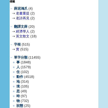
標籤
－
薛泥鴻爪
(4)
⇢
老畫重提
(2)
⇢
老詩再見
(2)
－
翻譯文薛
(20)
⇢
經濟學人
(2)
⇢
英文散文
(18)
－
字根
(515)
⇢
實
(515)
－
單字分類
(11455)
＋
事
(1848)
＋
人
(1579)
＋
住
(102)
＋
動作
(4518)
＋
地
(314)
＋
境
(105)
＋
思
(49)
＋
時
(97)
＋
物
(732)
＋
狀態
(25)