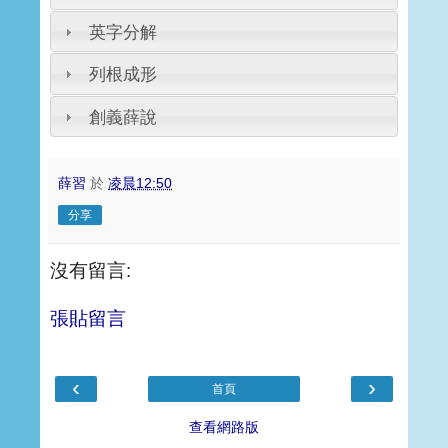
英字分解
列根成形
創義薛說
薛習
於
凌晨12:50
分享
沒有留言:
張貼留言
‹
›
首頁
查看網路版