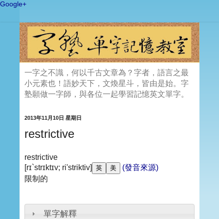
Google+
一字之不識，何以千古文章為？字者，語言之最
小元素也！語妙天下，文煥星斗，皆由是始。字
塾願做一字師，與各位一起學習記憶英文單字。
2013年11月10日 星期日
restrictive
restrictive
[rɪ`strɪktɪv; ri'striktiv]
(發音來源)
限制的
單字解釋