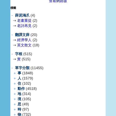
查看網路版
標籤
－
薛泥鴻爪
(4)
⇢
老畫重提
(2)
⇢
老詩再見
(2)
－
翻譯文薛
(20)
⇢
經濟學人
(2)
⇢
英文散文
(18)
－
字根
(515)
⇢
實
(515)
－
單字分類
(11455)
＋
事
(1848)
＋
人
(1579)
＋
住
(102)
＋
動作
(4518)
＋
地
(314)
＋
境
(105)
＋
思
(49)
＋
時
(97)
＋
物
(732)