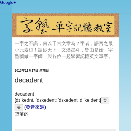
Google+
一字之不識，何以千古文章為？字者，語言之最
小元素也！語妙天下，文煥星斗，皆由是始。字
塾願做一字師，與各位一起學習記憶英文單字。
2013年11月17日 星期日
decadent
decadent
[dɪ`kednt, `dɛkədənt; 'dɛkədənt, di'keidənt]
(發音來源)
墮落的