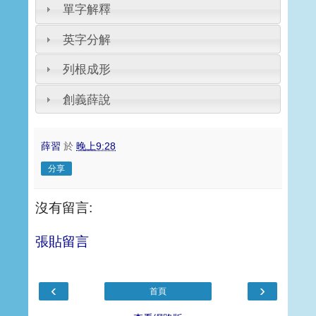
單字解釋
英字分解
列根成形
創義薛說
薛習
於
晚上9:28
分享
沒有留言:
張貼留言
‹
›
首頁